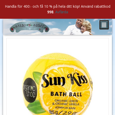
Handla för 400:- och få 10 % på hela ditt köp! Använd rabattkod
998
.
Avfärda
²