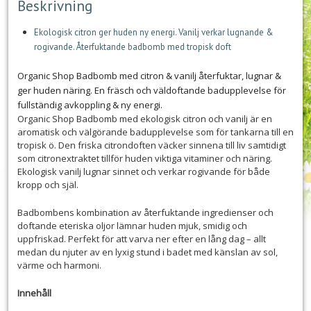
Beskrivning
Ekologisk citron ger huden ny energi. Vanilj verkar lugnande &
rogivande. Återfuktande badbomb med tropisk doft
Organic Shop Badbomb med citron & vanilj återfuktar, lugnar &
ger huden näring. En fräsch och väldoftande badupplevelse för
fullständig avkoppling & ny energi.
Organic Shop Badbomb med ekologisk citron och vanilj är en
aromatisk och välgörande badupplevelse som för tankarna till en
tropisk ö. Den friska citrondoften väcker sinnena till liv samtidigt
som citronextraktet tillför huden viktiga vitaminer och näring.
Ekologisk vanilj lugnar sinnet och verkar rogivande för både
kropp och själ.
Badbombens kombination av återfuktande ingredienser och
doftande eteriska oljor lämnar huden mjuk, smidig och
uppfriskad. Perfekt för att varva ner efter en lång dag – allt
medan du njuter av en lyxig stund i badet med känslan av sol,
värme och harmoni.
Innehåll