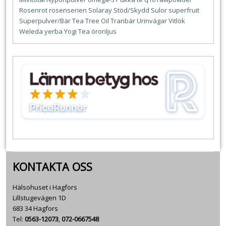
Rosenrot
rosenserien
Solaray
Stöd/Skydd
Sulor
superfruit
Superpulver/Bär
Tea Tree Oil
Tranbär
Urinvägar
Vitlök
Weleda
yerba
Yogi Tea
öronljus
KONTAKTA OSS
Hälsohuset i Hagfors
Lillstugevägen 1D
683 34 Hagfors
Tel:
0563-12073
,
072-0667548