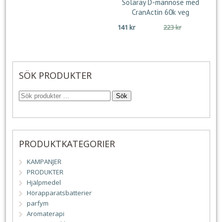
Solaray D-mannose med
CranActin 60k veg
Det
Det
141
kr
223
kr
ursprungliga
nuvarande
priset
priset
var:
är:
223 kr.
141 kr.
SÖK PRODUKTER
Sök
PRODUKTKATEGORIER
KAMPANJER
PRODUKTER
Hjälpmedel
Hörapparatsbatterier
parfym
Aromaterapi