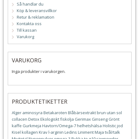
Så handlar du
Köp & leveransvillkor
Retur & reklamation
Kontakta oss
Till kassan
Varukorg
VARUKORG
Inga produkter i varukorgen.
PRODUKTETIKETTER
Alger
aminosyra
Betakaroten
Blåbärsextrakt
brun utan sol
collacen
Detox
Ekologiskt
fiskolja
Gerimax
Ginseng
Grönt
kaffe
Gurkmeja
Havtorn/Omega-7
helhetshälsa
Holistic
jod
Kisel
kollagen
Krav
l-arginin
Ledins
Liniment
Maja tvål/talk
Mivitotal
Nyponpulver
omega-3
Pukka te
q10
rawpowder