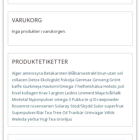
VARUKORG
Inga produkter i varukorgen.
PRODUKTETIKETTER
Alger
aminosyra
Betakaroten
Blåbärsextrakt
brun utan sol
collacen
Detox
Ekologiskt
fiskolja
Gerimax
Ginseng
Grönt
kaffe
Gurkmeja
Havtorn/Omega-7
helhetshälsa
Holistic
jod
Kisel
kollagen
Krav
l-arginin
Ledins
Liniment
Maja tvål/talk
Mivitotal
Nyponpulver
omega-3
Pukka te
q10
rawpowder
Rosenrot
rosenserien
Solaray
Stöd/Skydd
Sulor
superfruit
Superpulver/Bär
Tea Tree Oil
Tranbär
Urinvägar
Vitlök
Weleda
yerba
Yogi Tea
öronljus