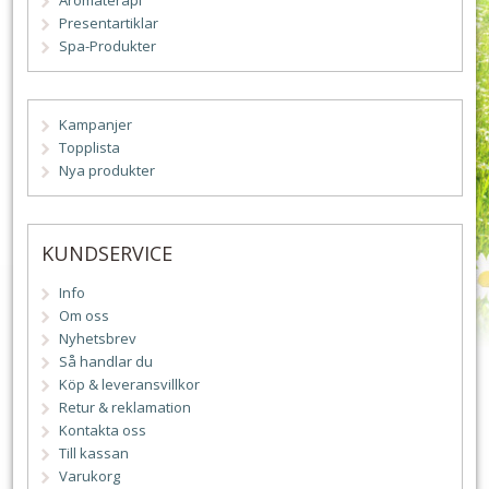
Aromaterapi
Presentartiklar
Spa-Produkter
Kampanjer
Topplista
Nya produkter
KUNDSERVICE
Info
Om oss
Nyhetsbrev
Så handlar du
Köp & leveransvillkor
Retur & reklamation
Kontakta oss
Till kassan
Varukorg