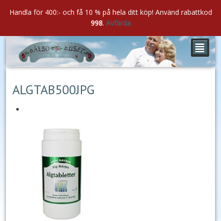
Handla för 400:- och få 10 % på hela ditt köp! Använd rabattkod
998
.
Avfärda
²
mar
23
2016
ALGTAB500JPG