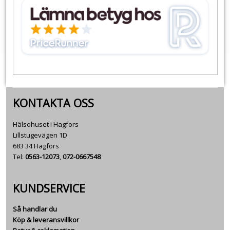
KONTAKTA OSS
Hälsohuset i Hagfors
Lillstugevägen 1D
683 34 Hagfors
Tel:
0563-12073
,
072-0667548
KUNDSERVICE
Så handlar du
Köp & leveransvillkor