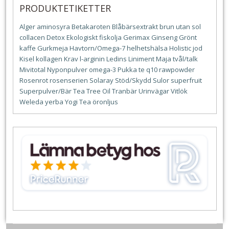
PRODUKTETIKETTER
Alger
aminosyra
Betakaroten
Blåbärsextrakt
brun utan sol
collacen
Detox
Ekologiskt
fiskolja
Gerimax
Ginseng
Grönt
kaffe
Gurkmeja
Havtorn/Omega-7
helhetshälsa
Holistic
jod
Kisel
kollagen
Krav
l-arginin
Ledins
Liniment
Maja tvål/talk
Mivitotal
Nyponpulver
omega-3
Pukka te
q10
rawpowder
Rosenrot
rosenserien
Solaray
Stöd/Skydd
Sulor
superfruit
Superpulver/Bär
Tea Tree Oil
Tranbär
Urinvägar
Vitlök
Weleda
yerba
Yogi Tea
öronljus