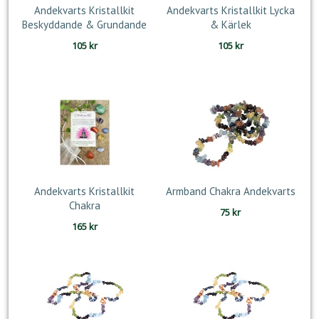
Andekvarts Kristallkit
Andekvarts Kristallkit Lycka
Beskyddande & Grundande
& Kärlek
105
kr
105
kr
Andekvarts Kristallkit
Armband Chakra Andekvarts
Chakra
75
kr
165
kr