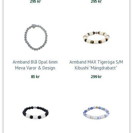
295
kr
295
kr
Armband Blå Opal 6mm
Armband MAX Tigeröga S/M
Meva Varor & Design
Kibushi ”Mängdrabatt”
85
kr
299
kr