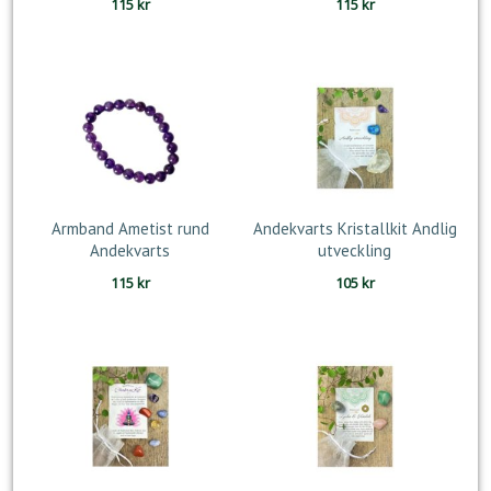
115
kr
115
kr
Armband Ametist rund
Andekvarts Kristallkit Andlig
Andekvarts
utveckling
115
kr
105
kr