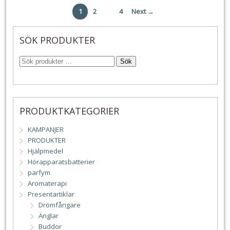
365 kr.
299 kr.
1
2
…
4
Next →
SÖK PRODUKTER
Sök
PRODUKTKATEGORIER
KAMPANJER
PRODUKTER
Hjälpmedel
Hörapparatsbatterier
parfym
Aromaterapi
Presentartiklar
Drömfångare
Änglar
Buddor