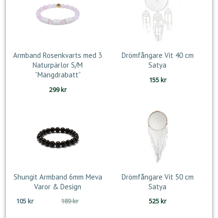
Armband Rosenkvarts med 3
Drömfångare Vit 40 cm
Naturpärlor S/M
Satya
”Mängdrabatt”
155
kr
299
kr
Shungit Armband 6mm Meva
Drömfångare Vit 50 cm
Varor & Design
Satya
Det
Det
105
kr
189
kr
525
kr
ursprungliga
nuvarande