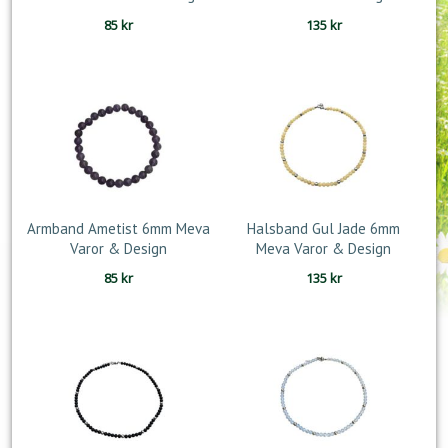
85
kr
135
kr
Armband Ametist 6mm Meva
Halsband Gul Jade 6mm
Varor & Design
Meva Varor & Design
85
kr
135
kr