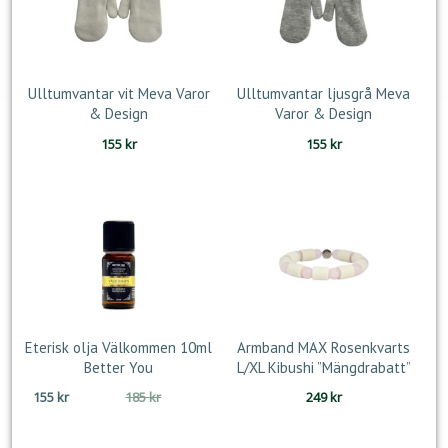
Ulltumvantar vit Meva Varor
Ulltumvantar ljusgrå Meva
& Design
Varor & Design
155
kr
155
kr
Eterisk olja Välkommen 10ml
Armband MAX Rosenkvarts
Better You
L/XL Kibushi ”Mängdrabatt”
Det
Det
155
kr
185
kr
249
kr
ursprungliga
nuvarande
priset
priset