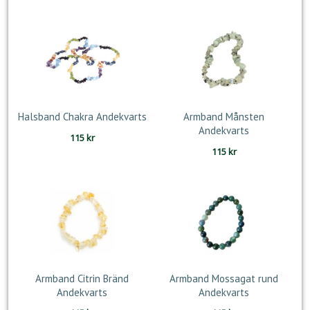
priset
priset
var:
är:
189 kr.
105 kr.
Halsband Chakra Andekvarts
Armband Månsten
Andekvarts
115
kr
115
kr
Armband Citrin Bränd
Armband Mossagat rund
Andekvarts
Andekvarts