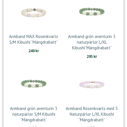
var:
är:
185 kr.
155 kr.
Armband MAX Rosenkvarts
Armband grön aventurin 3
S/M Kibushi ”Mängdrabatt”
naturpärlor L/XL
Kibushi”Mängdrabatt”
249
kr
295
kr
Armband grön aventurin 3
Armband Rosenkvarts med 3
naturpärlor S/M Kibushi
Naturpärlor L/XL Kibushi
”Mängdrabatt”
”Mängdrabatt”