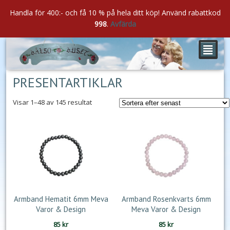
Handla för 400:- och få 10 % på hela ditt köp! Använd rabattkod
998
.
Avfärda
²
PRESENTARTIKLAR
Sortera
Visar 1–48 av 145 resultat
efter
senaste
Armband Hematit 6mm Meva
Armband Rosenkvarts 6mm
Varor & Design
Meva Varor & Design
85
kr
85
kr