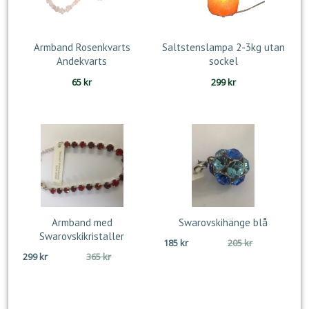
Armband Rosenkvarts
Saltstenslampa 2-3kg utan
Andekvarts
sockel
65
kr
299
kr
Armband med
Swarovskihänge blå
Swarovskikristaller
Det
Det
185
kr
205
kr
Det
Det
299
kr
365
kr
ursprungliga
nuvarande
ursprungliga
nuvarande
priset
priset
priset
priset
var:
är:
var:
är:
205 kr.
185 kr.