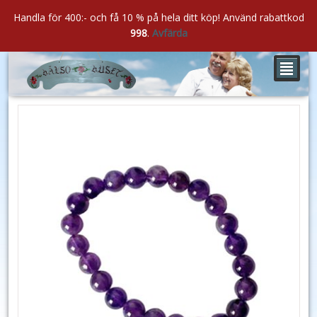
Handla för 400:- och få 10 % på hela ditt köp! Använd rabattkod
998
.
Avfärda
²