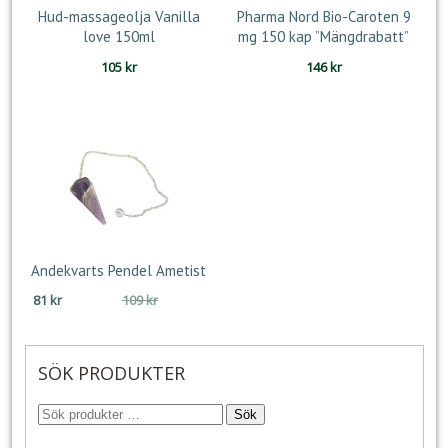
Hud-massageolja Vanilla
Pharma Nord Bio-Caroten 9
love 150ml
mg 150 kap ”Mängdrabatt”
105
kr
146
kr
Andekvarts Pendel Ametist
Det
Det
81
kr
109
kr
ursprungliga
nuvarande
priset
priset
var:
är:
SÖK PRODUKTER
109 kr.
81 kr.
Sök