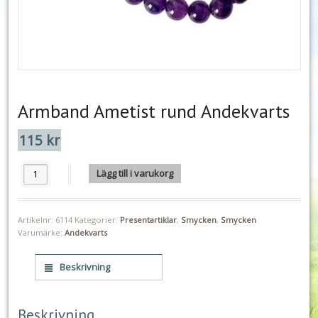
Armband Ametist rund Andekvarts
115
kr
Armband Ametist rund Andekvarts mängd
Lägg till i varukorg
Artikelnr:
6114
Kategorier:
Presentartiklar
,
Smycken
,
Smycken
Varumärke:
Andekvarts
Beskrivning
Beskrivning