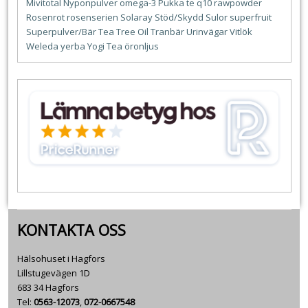
Mivitotal
Nyponpulver
omega-3
Pukka te
q10
rawpowder
Rosenrot
rosenserien
Solaray
Stöd/Skydd
Sulor
superfruit
Superpulver/Bär
Tea Tree Oil
Tranbär
Urinvägar
Vitlök
Weleda
yerba
Yogi Tea
öronljus
KONTAKTA OSS
Hälsohuset i Hagfors
Lillstugevägen 1D
683 34 Hagfors
Tel:
0563-12073
,
072-0667548