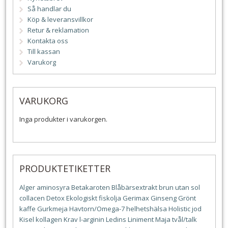
Så handlar du
Köp & leveransvillkor
Retur & reklamation
Kontakta oss
Till kassan
Varukorg
VARUKORG
Inga produkter i varukorgen.
PRODUKTETIKETTER
Alger
aminosyra
Betakaroten
Blåbärsextrakt
brun utan sol
collacen
Detox
Ekologiskt
fiskolja
Gerimax
Ginseng
Grönt
kaffe
Gurkmeja
Havtorn/Omega-7
helhetshälsa
Holistic
jod
Kisel
kollagen
Krav
l-arginin
Ledins
Liniment
Maja tvål/talk