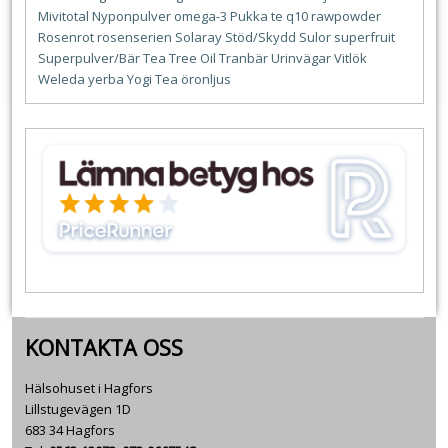
Mivitotal
Nyponpulver
omega-3
Pukka te
q10
rawpowder
Rosenrot
rosenserien
Solaray
Stöd/Skydd
Sulor
superfruit
Superpulver/Bär
Tea Tree Oil
Tranbär
Urinvägar
Vitlök
Weleda
yerba
Yogi Tea
öronljus
KONTAKTA OSS
Hälsohuset i Hagfors
Lillstugevägen 1D
683 34 Hagfors