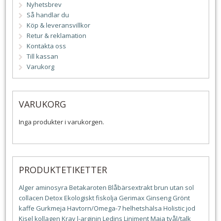
Nyhetsbrev
Så handlar du
Köp & leveransvillkor
Retur & reklamation
Kontakta oss
Till kassan
Varukorg
VARUKORG
Inga produkter i varukorgen.
PRODUKTETIKETTER
Alger
aminosyra
Betakaroten
Blåbärsextrakt
brun utan sol
collacen
Detox
Ekologiskt
fiskolja
Gerimax
Ginseng
Grönt
kaffe
Gurkmeja
Havtorn/Omega-7
helhetshälsa
Holistic
jod
Kisel
kollagen
Krav
l-arginin
Ledins
Liniment
Maja tvål/talk