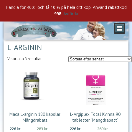
Handla för 400:- och få 10 % på hela ditt köp! Använd rabattkod
998
.
Avfärda
²
L-ARGININ
Sortera
Visar alla 3 resultat
efter
senaste
Maca L-arginin 180 kapslar
L-Argiplex Total Kvinna 90
Mängdrabatt
tabletter ”Mängdrabatt”
Det
Det
Det
Det
226
kr
283
kr
226
kr
269
kr