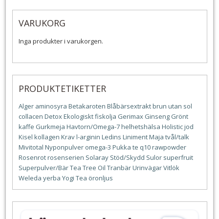
VARUKORG
Inga produkter i varukorgen.
PRODUKTETIKETTER
Alger
aminosyra
Betakaroten
Blåbärsextrakt
brun utan sol
collacen
Detox
Ekologiskt
fiskolja
Gerimax
Ginseng
Grönt
kaffe
Gurkmeja
Havtorn/Omega-7
helhetshälsa
Holistic
jod
Kisel
kollagen
Krav
l-arginin
Ledins
Liniment
Maja tvål/talk
Mivitotal
Nyponpulver
omega-3
Pukka te
q10
rawpowder
Rosenrot
rosenserien
Solaray
Stöd/Skydd
Sulor
superfruit
Superpulver/Bär
Tea Tree Oil
Tranbär
Urinvägar
Vitlök
Weleda
yerba
Yogi Tea
öronljus