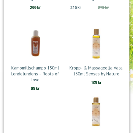
Det
Det
299
kr
216
kr
273
kr
ursprungliga
nuvarande
priset
priset
var:
är:
273 kr.
216 kr.
Kamomillschampo 150ml
Kropp- & Massageolja Vata
Lendelundens – Roots of
150ml Senses by Nature
love
105
kr
85
kr