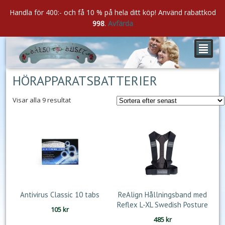
Handla för 400:- och få 10 % på hela ditt köp! Använd rabattkod
998
.
Avfärda
²
HÖRAPPARATSBATTERIER
Sortera
Visar alla 9 resultat
efter
senaste
Antivirus Classic 10 tabs
ReAlign Hållningsband med
Reflex L-XL Swedish Posture
105
kr
485
kr