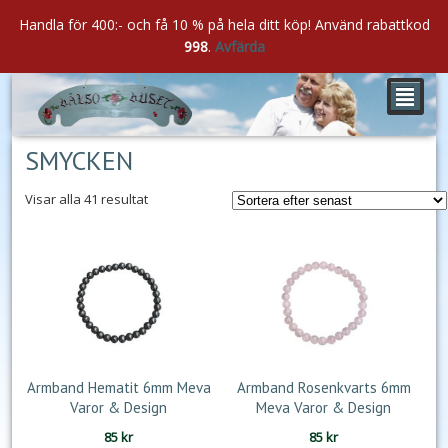
Handla för 400:- och få 10 % på hela ditt köp! Använd rabattkod
998
.
Avfärda
²
SMYCKEN
Sortera
Visar alla 41 resultat
efter
senaste
Armband Hematit 6mm Meva
Armband Rosenkvarts 6mm
Varor & Design
Meva Varor & Design
85
kr
85
kr