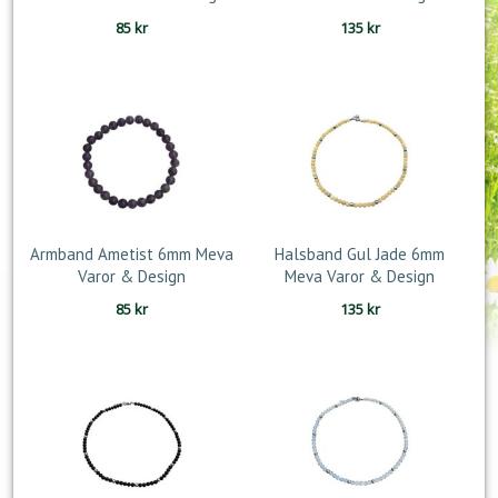
85
kr
135
kr
Armband Ametist 6mm Meva
Halsband Gul Jade 6mm
Varor & Design
Meva Varor & Design
85
kr
135
kr