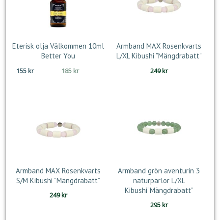
Eterisk olja Välkommen 10ml
Armband MAX Rosenkvarts
Better You
L/XL Kibushi ”Mängdrabatt”
Det
Det
155
kr
185
kr
249
kr
ursprungliga
nuvarande
priset
priset
var:
är:
185 kr.
155 kr.
Armband MAX Rosenkvarts
Armband grön aventurin 3
S/M Kibushi ”Mängdrabatt”
naturpärlor L/XL
Kibushi”Mängdrabatt”
249
kr
295
kr