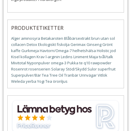
PRODUKTETIKETTER
Alger
aminosyra
Betakaroten
Blåbärsextrakt
brun utan sol
collacen
Detox
Ekologiskt
fiskolja
Gerimax
Ginseng
Grönt
kaffe
Gurkmeja
Havtorn/Omega-7
helhetshälsa
Holistic
jod
Kisel
kollagen
Krav
l-arginin
Ledins
Liniment
Maja tvål/talk
Mivitotal
Nyponpulver
omega-3
Pukka te
q10
rawpowder
Rosenrot
rosenserien
Solaray
Stöd/Skydd
Sulor
superfruit
Superpulver/Bär
Tea Tree Oil
Tranbär
Urinvägar
Vitlök
Weleda
yerba
Yogi Tea
öronljus