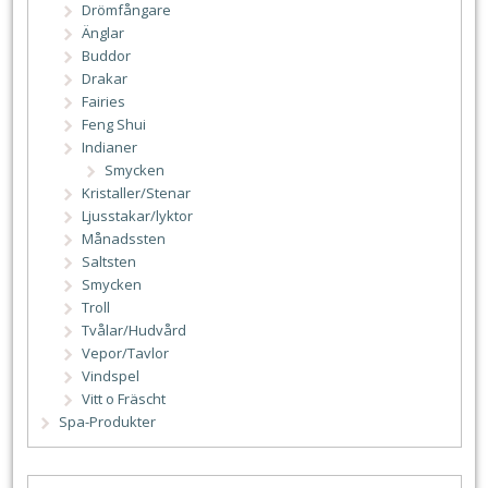
Drömfångare
Änglar
Buddor
Drakar
Fairies
Feng Shui
Indianer
Smycken
Kristaller/Stenar
Ljusstakar/lyktor
Månadssten
Saltsten
Smycken
Troll
Tvålar/Hudvård
Vepor/Tavlor
Vindspel
Vitt o Fräscht
Spa-Produkter