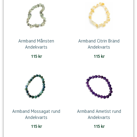
189 kr.
105 kr.
Armband Månsten
Armband Citrin Bränd
Andekvarts
Andekvarts
115
kr
115
kr
Armband Mossagat rund
Armband Ametist rund
Andekvarts
Andekvarts
115
kr
115
kr