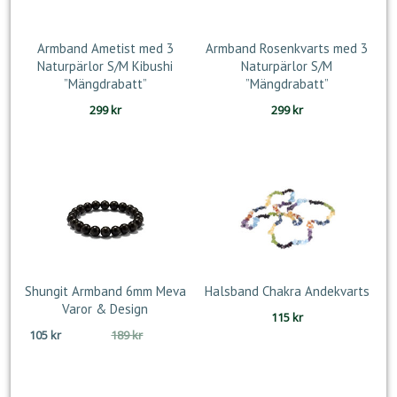
Armband Ametist med 3
Armband Rosenkvarts med 3
Naturpärlor S/M Kibushi
Naturpärlor S/M
”Mängdrabatt”
”Mängdrabatt”
299
kr
299
kr
Shungit Armband 6mm Meva
Halsband Chakra Andekvarts
Varor & Design
115
kr
Det
Det
105
kr
189
kr
ursprungliga
nuvarande
priset
priset
var:
är: