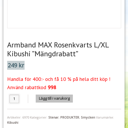
Armband MAX Rosenkvarts L/XL
Kibushi ”Mängdrabatt”
249
kr
Handla för 400:- och få 10 % på hela ditt köp !
Använd rabattkod
998
Armband MAX Rosenkvarts L/XL Kibushi "Mängdrabatt" mängd
Lägg till i varukorg
Artikelnr:
6970
Kategorier:
Stenar
,
PRODUKTER
,
Smycken
Varumärke:
Kibushi