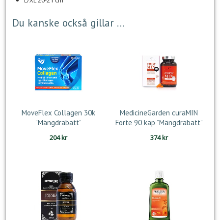
L/XL 20-21 cm
Du kanske också gillar …
MoveFlex Collagen 30k
MedicineGarden curaMIN
”Mängdrabatt”
Forte 90 kap ”Mängdrabatt”
204
kr
374
kr