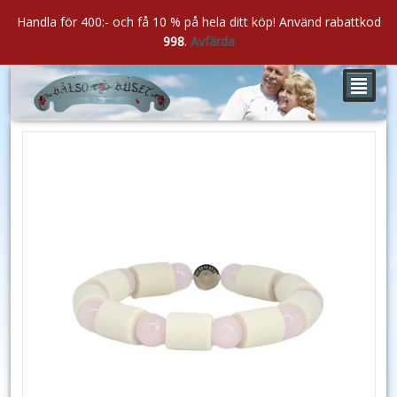
Handla för 400:- och få 10 % på hela ditt köp! Använd rabattkod
998
.
Avfärda
²