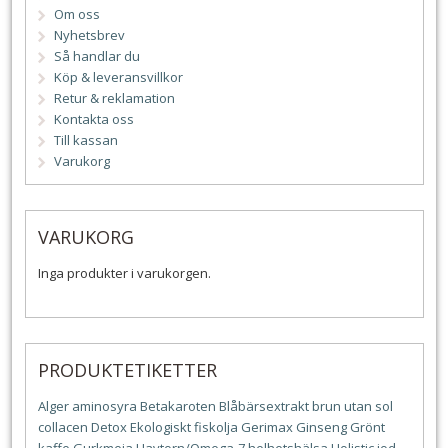
Om oss
Nyhetsbrev
Så handlar du
Köp & leveransvillkor
Retur & reklamation
Kontakta oss
Till kassan
Varukorg
VARUKORG
Inga produkter i varukorgen.
PRODUKTETIKETTER
Alger
aminosyra
Betakaroten
Blåbärsextrakt
brun utan sol
collacen
Detox
Ekologiskt
fiskolja
Gerimax
Ginseng
Grönt