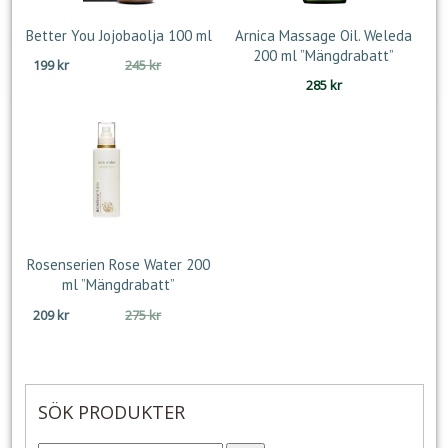
Better You Jojobaolja 100 ml
Arnica Massage Oil. Weleda
200 ml ”Mängdrabatt”
Det
Det
199
kr
245
kr
ursprungliga
nuvarande
285
kr
priset
priset
var:
är:
245 kr.
199 kr.
Rosenserien Rose Water 200
ml ”Mängdrabatt”
Det
Det
209
kr
275
kr
ursprungliga
nuvarande
priset
priset
var:
är:
275 kr.
209 kr.
SÖK PRODUKTER