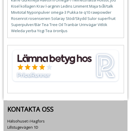
kaffe
Gurkmeja
Havtorn/Omega-7
helhetshälsa
Holistic
jod
Kisel
kollagen
Krav
l-arginin
Ledins
Liniment
Maja tvål/talk
Mivitotal
Nyponpulver
omega-3
Pukka te
q10
rawpowder
Rosenrot
rosenserien
Solaray
Stöd/Skydd
Sulor
superfruit
Superpulver/Bär
Tea Tree Oil
Tranbär
Urinvägar
Vitlök
Weleda
yerba
Yogi Tea
öronljus
KONTAKTA OSS
Hälsohuset i Hagfors
Lillstugevägen 1D