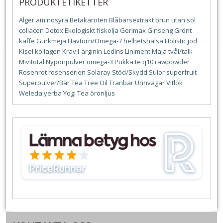
PRODUKTETIKETTER
Alger
aminosyra
Betakaroten
Blåbärsextrakt
brun utan sol
collacen
Detox
Ekologiskt
fiskolja
Gerimax
Ginseng
Grönt
kaffe
Gurkmeja
Havtorn/Omega-7
helhetshälsa
Holistic
jod
Kisel
kollagen
Krav
l-arginin
Ledins
Liniment
Maja tvål/talk
Mivitotal
Nyponpulver
omega-3
Pukka te
q10
rawpowder
Rosenrot
rosenserien
Solaray
Stöd/Skydd
Sulor
superfruit
Superpulver/Bär
Tea Tree Oil
Tranbär
Urinvägar
Vitlök
Weleda
yerba
Yogi Tea
öronljus