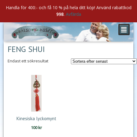
Handla för 400:- och få 10 % på hela ditt köp! Använd rabattkod
998
.
Avfärda
²
FENG SHUI
Endast ett sökresultat
Kinesiska lyckomynt
100
kr