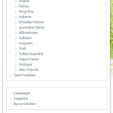
Drakar
Fairies
Feng Shui
Indianer
Kristaller/Stenar
Ljusstakar/lyktor
Månadssten
Saltsten
Smycken
Troll
Tvålar/Hudvård
Vepor/Tavlor
Vindspel
Vitt o Fräscht
Spa-Produkter
Kampanjer
Topplista
Nya produkter