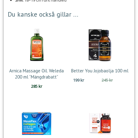
S/M:
18–19 cm runt handled
Du kanske också gillar …
Arnica Massage Oil. Weleda
Better You Jojobaolja 100 ml
200 ml ”Mängdrabatt”
Det
Det
199
kr
245
kr
285
kr
ursprungliga
nuvarande
priset
priset
var:
är:
245 kr.
199 kr.