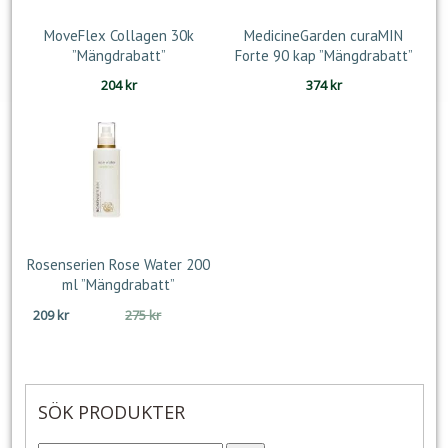
MoveFlex Collagen 30k
MedicineGarden curaMIN
”Mängdrabatt”
Forte 90 kap ”Mängdrabatt”
204
kr
374
kr
Rosenserien Rose Water 200
ml ”Mängdrabatt”
Det
Det
209
kr
275
kr
ursprungliga
nuvarande
priset
priset
var:
är:
275 kr.
209 kr.
SÖK PRODUKTER