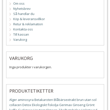
Om oss
Nyhetsbrev
Så handlar du
Köp & leveransvillkor
Retur & reklamation
Kontakta oss
Till kassan
Varukorg
VARUKORG
Inga produkter i varukorgen.
PRODUKTETIKETTER
Alger
aminosyra
Betakaroten
Blåbärsextrakt
brun utan sol
collacen
Detox
Ekologiskt
fiskolja
Gerimax
Ginseng
Grönt