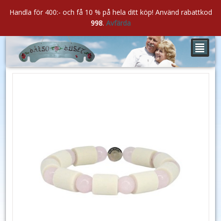
Handla för 400:- och få 10 % på hela ditt köp! Använd rabattkod
998
.
Avfärda
²