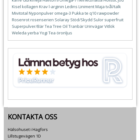
kaffe
Gurkmeja
Havtorn/Omega-7
helhetshälsa
Holistic
jod
Kisel
kollagen
Krav
l-arginin
Ledins
Liniment
Maja tvål/talk
Mivitotal
Nyponpulver
omega-3
Pukka te
q10
rawpowder
Rosenrot
rosenserien
Solaray
Stöd/Skydd
Sulor
superfruit
Superpulver/Bär
Tea Tree Oil
Tranbär
Urinvägar
Vitlök
Weleda
yerba
Yogi Tea
öronljus
KONTAKTA OSS
Hälsohuset i Hagfors
Lillstugevägen 1D