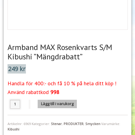
Armband MAX Rosenkvarts S/M
Kibushi ”Mängdrabatt”
249
kr
Handla för 400:- och få 10 % på hela ditt köp !
Använd rabattkod
998
Armband MAX Rosenkvarts S/M Kibushi "Mängdrabatt" mängd
Lägg till i varukorg
Artikelnr:
6969
Kategorier:
Stenar
,
PRODUKTER
,
Smycken
Varumärke:
Kibushi