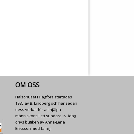
OM OSS
Hälsohuset i Hagfors startades
1985 av B. Lindberg och har sedan
dess verkat för att hjälpa
människor till ett sundare liv. Idag
drivs butiken av Anna-Lena
Eriksson med familj.