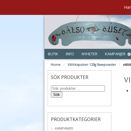
Han
BUTIK
INFO
NYHETER
KAMPANJER
Home
/
Vitlökspulver 125g Rawpowder
/
vitlö
aug
SÖK PRODUKTER
V
Sök
PRODUKTKATEGORIER
KAMPANJER