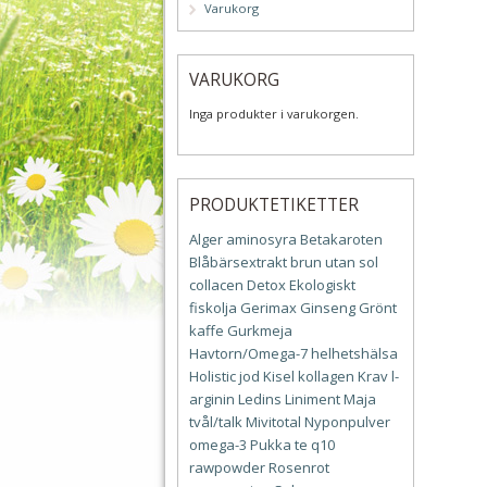
Varukorg
VARUKORG
Inga produkter i varukorgen.
PRODUKTETIKETTER
Alger
aminosyra
Betakaroten
Blåbärsextrakt
brun utan sol
collacen
Detox
Ekologiskt
fiskolja
Gerimax
Ginseng
Grönt
kaffe
Gurkmeja
Havtorn/Omega-7
helhetshälsa
Holistic
jod
Kisel
kollagen
Krav
l-
arginin
Ledins
Liniment
Maja
tvål/talk
Mivitotal
Nyponpulver
omega-3
Pukka te
q10
rawpowder
Rosenrot