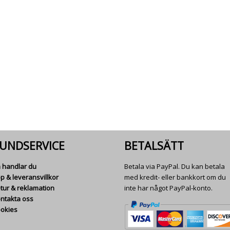
UNDSERVICE
BETALSÄTT
 handlar du
Betala via PayPal. Du kan betala
p & leveransvillkor
med kredit- eller bankkort om du
tur & reklamation
inte har något PayPal-konto.
ntakta oss
okies