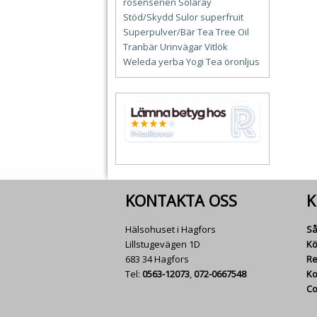
rosenserien
Solaray
Stöd/Skydd
Sulor
superfruit
Superpulver/Bär
Tea Tree Oil
Tranbär
Urinvägar
Vitlök
Weleda
yerba
Yogi Tea
öronljus
KONTAKTA OSS
K
Hälsohuset i Hagfors
Så
Lillstugevägen 1D
Kö
683 34 Hagfors
Re
Tel:
0563-12073
,
072-0667548
Ko
Co