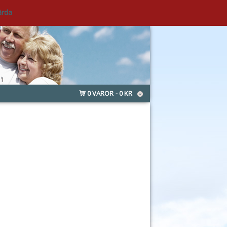
ärda
0 VAROR
0 KR