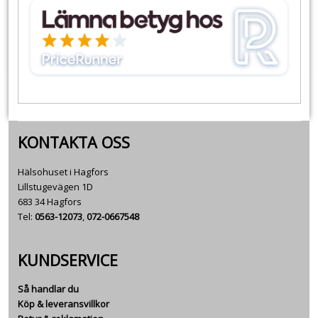
KONTAKTA OSS
Hälsohuset i Hagfors
Lillstugevägen 1D
683 34 Hagfors
Tel:
0563-12073
,
072-0667548
KUNDSERVICE
Så handlar du
Köp & leveransvillkor