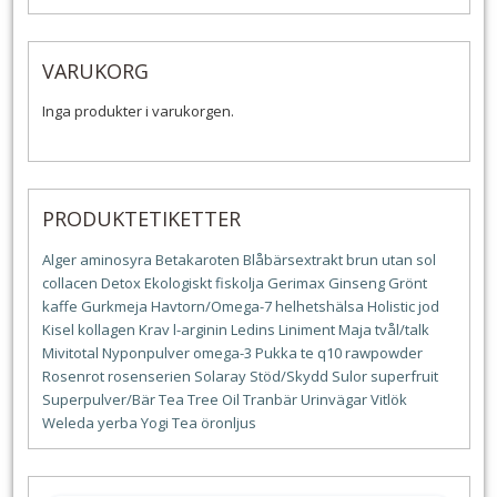
VARUKORG
Inga produkter i varukorgen.
PRODUKTETIKETTER
Alger
aminosyra
Betakaroten
Blåbärsextrakt
brun utan sol
collacen
Detox
Ekologiskt
fiskolja
Gerimax
Ginseng
Grönt
kaffe
Gurkmeja
Havtorn/Omega-7
helhetshälsa
Holistic
jod
Kisel
kollagen
Krav
l-arginin
Ledins
Liniment
Maja tvål/talk
Mivitotal
Nyponpulver
omega-3
Pukka te
q10
rawpowder
Rosenrot
rosenserien
Solaray
Stöd/Skydd
Sulor
superfruit
Superpulver/Bär
Tea Tree Oil
Tranbär
Urinvägar
Vitlök
Weleda
yerba
Yogi Tea
öronljus