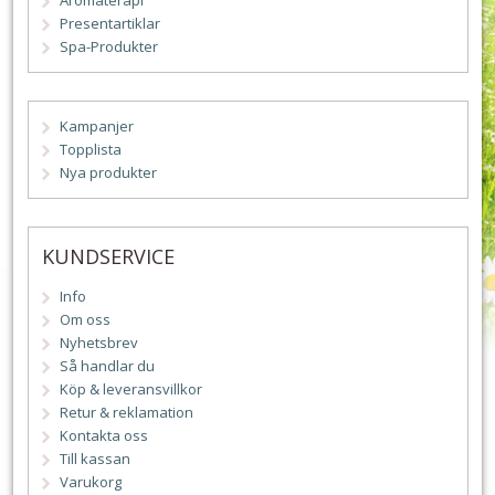
Aromaterapi
Presentartiklar
Spa-Produkter
Kampanjer
Topplista
Nya produkter
KUNDSERVICE
Info
Om oss
Nyhetsbrev
Så handlar du
Köp & leveransvillkor
Retur & reklamation
Kontakta oss
Till kassan
Varukorg