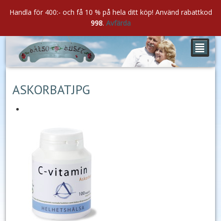
Handla för 400:- och få 10 % på hela ditt köp! Använd rabattkod
998
.
Avfärda
²
aug
22
2016
ASKORBATJPG