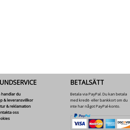
UNDSERVICE
BETALSÄTT
 handlar du
Betala via PayPal. Du kan betala
p & leveransvillkor
med kredit- eller bankkort om du
tur & reklamation
inte har något PayPal-konto.
ntakta oss
okies