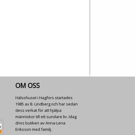
OM OSS
Hälsohuset i Hagfors startades
1985 av B. Lindberg och har sedan
dess verkat för att hjälpa
människor till ett sundare liv. Idag
drivs butiken av Anna-Lena
Eriksson med familj.