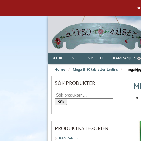
Han
BUTIK
INFO
NYHETER
KAMPANJER
Home
/
Mega B 60 tabletter Ledins
/
megabjp
okt
SÖK PRODUKTER
M
Sök
PRODUKTKATEGORIER
KAMPANJER