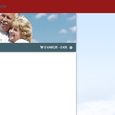
ärda
0 VAROR
0 KR