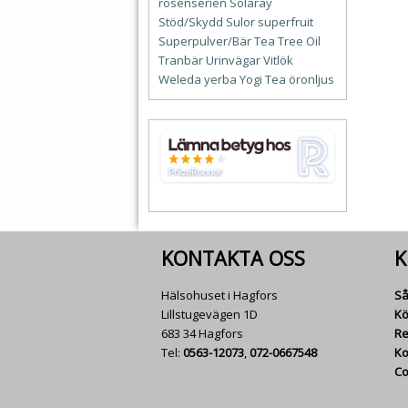
rosenserien
Solaray
Stöd/Skydd
Sulor
superfruit
Superpulver/Bär
Tea Tree Oil
Tranbär
Urinvägar
Vitlök
Weleda
yerba
Yogi Tea
öronljus
KONTAKTA OSS
K
Hälsohuset i Hagfors
Så
Lillstugevägen 1D
Kö
683 34 Hagfors
Re
Tel:
0563-12073
,
072-0667548
Ko
Co