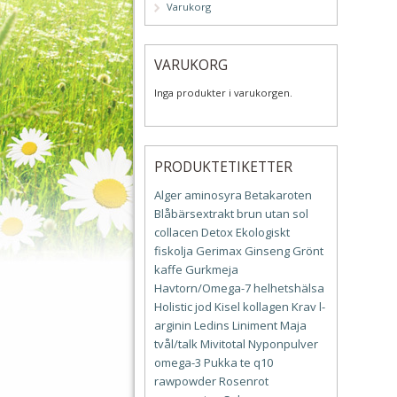
Varukorg
VARUKORG
Inga produkter i varukorgen.
PRODUKTETIKETTER
Alger
aminosyra
Betakaroten
Blåbärsextrakt
brun utan sol
collacen
Detox
Ekologiskt
fiskolja
Gerimax
Ginseng
Grönt
kaffe
Gurkmeja
Havtorn/Omega-7
helhetshälsa
Holistic
jod
Kisel
kollagen
Krav
l-
arginin
Ledins
Liniment
Maja
tvål/talk
Mivitotal
Nyponpulver
omega-3
Pukka te
q10
rawpowder
Rosenrot