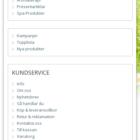
Aromaterapi
Presentartiklar
Spa-Produkter
Kampanjer
Topplista
Nya produkter
KUNDSERVICE
Info
Om oss
Nyhetsbrev
Så handlar du
Köp & leveransvillkor
Retur & reklamation
Kontakta oss
Till kassan
Varukorg