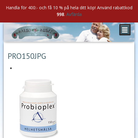
Handla för 400:- och få 10 % på hela ditt köp! Använd rabattkod
998
.
Avfärda
²
okt
18
2016
PRO150JPG