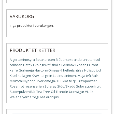
VARUKORG
Inga produkter i varukorgen.
PRODUKTETIKETTER
Alger
aminosyra
Betakaroten
Blåbärsextrakt
brun utan sol
collacen
Detox
Ekologiskt
fiskolja
Gerimax
Ginseng
Grönt
kaffe
Gurkmeja
Havtorn/Omega-7
helhetshälsa
Holistic
jod
Kisel
kollagen
Krav
l-arginin
Ledins
Liniment
Maja tvål/talk
Mivitotal
Nyponpulver
omega-3
Pukka te
q10
rawpowder
Rosenrot
rosenserien
Solaray
Stöd/Skydd
Sulor
superfruit
Superpulver/Bär
Tea Tree Oil
Tranbär
Urinvägar
Vitlök
Weleda
yerba
Yogi Tea
öronljus