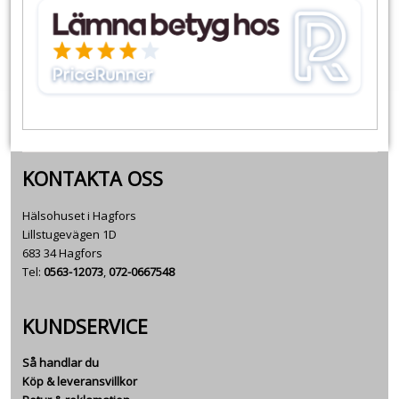
KONTAKTA OSS
Hälsohuset i Hagfors
Lillstugevägen 1D
683 34 Hagfors
Tel:
0563-12073
,
072-0667548
KUNDSERVICE
Så handlar du
Köp & leveransvillkor