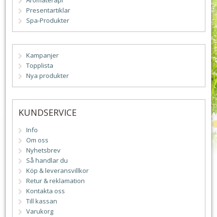
Aromaterapi
Presentartiklar
Spa-Produkter
Kampanjer
Topplista
Nya produkter
KUNDSERVICE
Info
Om oss
Nyhetsbrev
Så handlar du
Köp & leveransvillkor
Retur & reklamation
Kontakta oss
Till kassan
Varukorg