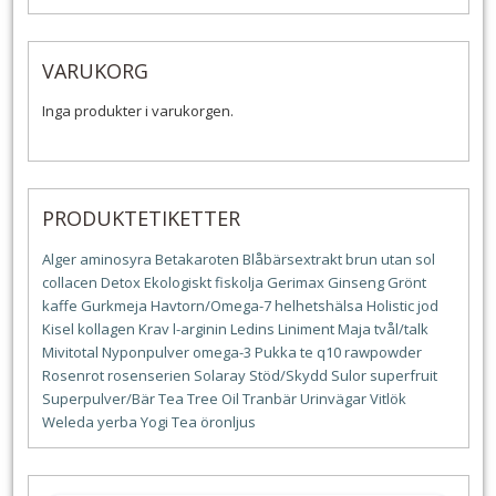
VARUKORG
Inga produkter i varukorgen.
PRODUKTETIKETTER
Alger
aminosyra
Betakaroten
Blåbärsextrakt
brun utan sol
collacen
Detox
Ekologiskt
fiskolja
Gerimax
Ginseng
Grönt
kaffe
Gurkmeja
Havtorn/Omega-7
helhetshälsa
Holistic
jod
Kisel
kollagen
Krav
l-arginin
Ledins
Liniment
Maja tvål/talk
Mivitotal
Nyponpulver
omega-3
Pukka te
q10
rawpowder
Rosenrot
rosenserien
Solaray
Stöd/Skydd
Sulor
superfruit
Superpulver/Bär
Tea Tree Oil
Tranbär
Urinvägar
Vitlök
Weleda
yerba
Yogi Tea
öronljus