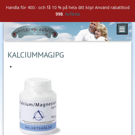
Handla för 400:- och få 10 % på hela ditt köp! Använd rabattkod
998
.
Avfärda
²
sep
08
2017
KALCIUMMAGJPG