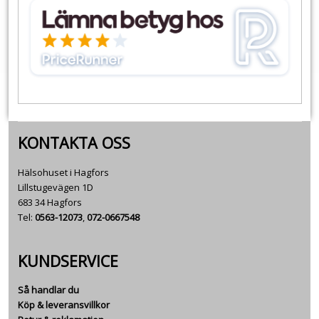
KONTAKTA OSS
Hälsohuset i Hagfors
Lillstugevägen 1D
683 34 Hagfors
Tel:
0563-12073
,
072-0667548
KUNDSERVICE
Så handlar du
Köp & leveransvillkor