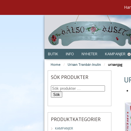
Han
BUTIK
INFO
NYHETER
KAMPANJER
Home
/
Urisan Tranbär-Inulin
/
urisanjpg
okt
SÖK PRODUKTER
U
Sök
PRODUKTKATEGORIER
KAMPANJER