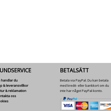
UNDSERVICE
BETALSÄTT
 handlar du
Betala via PayPal. Du kan betala
p & leveransvillkor
med kredit- eller bankkort om du
tur & reklamation
inte har något PayPal-konto.
ntakta oss
okies