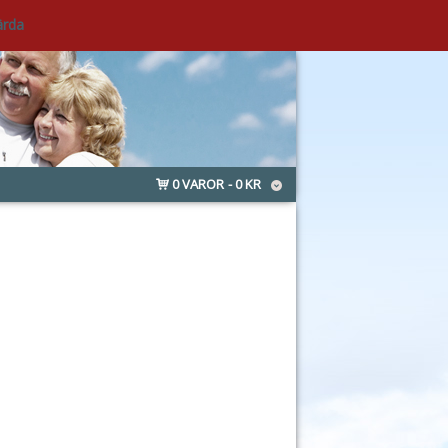
ärda
0 VAROR
0 KR