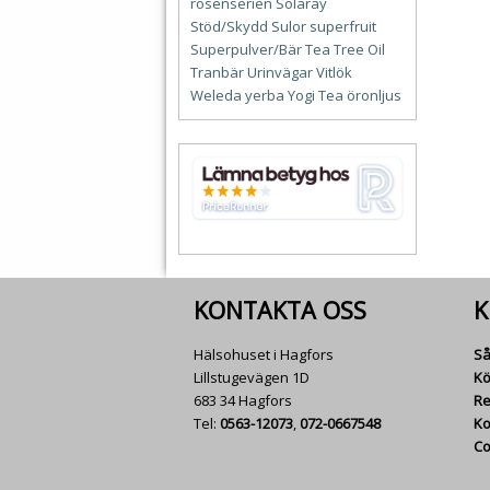
rosenserien
Solaray
Stöd/Skydd
Sulor
superfruit
Superpulver/Bär
Tea Tree Oil
Tranbär
Urinvägar
Vitlök
Weleda
yerba
Yogi Tea
öronljus
KONTAKTA OSS
K
Hälsohuset i Hagfors
Så
Lillstugevägen 1D
Kö
683 34 Hagfors
Re
Tel:
0563-12073
,
072-0667548
Ko
Co