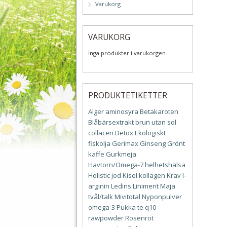
Varukorg
VARUKORG
Inga produkter i varukorgen.
PRODUKTETIKETTER
Alger
aminosyra
Betakaroten
Blåbärsextrakt
brun utan sol
collacen
Detox
Ekologiskt
fiskolja
Gerimax
Ginseng
Grönt
kaffe
Gurkmeja
Havtorn/Omega-7
helhetshälsa
Holistic
jod
Kisel
kollagen
Krav
l-
arginin
Ledins
Liniment
Maja
tvål/talk
Mivitotal
Nyponpulver
omega-3
Pukka te
q10
rawpowder
Rosenrot