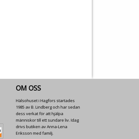
OM OSS
Hälsohuset i Hagfors startades
1985 av B. Lindberg och har sedan
dess verkat för att hjälpa
människor till ett sundare liv. Idag
drivs butiken av Anna-Lena
Eriksson med familj.