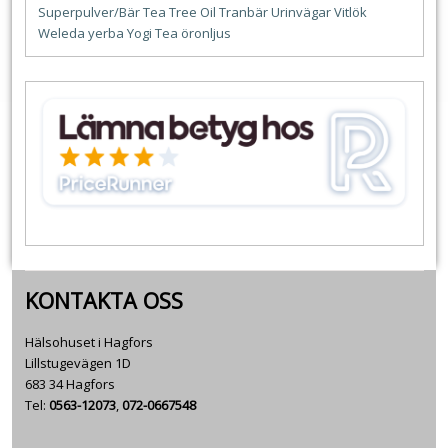
Superpulver/Bär
Tea Tree Oil
Tranbär
Urinvägar
Vitlök
Weleda
yerba
Yogi Tea
öronljus
KONTAKTA OSS
Hälsohuset i Hagfors
Lillstugevägen 1D
683 34 Hagfors
Tel:
0563-12073
,
072-0667548