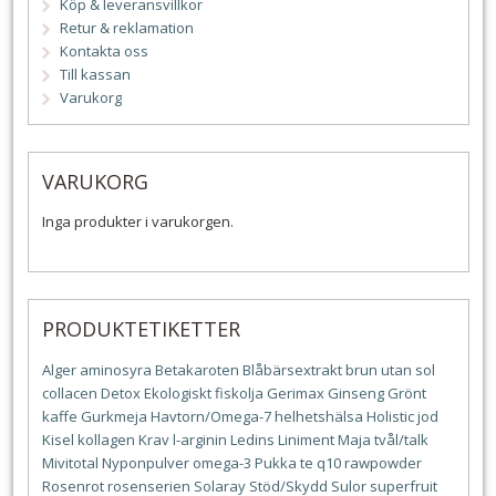
Köp & leveransvillkor
Retur & reklamation
Kontakta oss
Till kassan
Varukorg
VARUKORG
Inga produkter i varukorgen.
PRODUKTETIKETTER
Alger
aminosyra
Betakaroten
Blåbärsextrakt
brun utan sol
collacen
Detox
Ekologiskt
fiskolja
Gerimax
Ginseng
Grönt
kaffe
Gurkmeja
Havtorn/Omega-7
helhetshälsa
Holistic
jod
Kisel
kollagen
Krav
l-arginin
Ledins
Liniment
Maja tvål/talk
Mivitotal
Nyponpulver
omega-3
Pukka te
q10
rawpowder
Rosenrot
rosenserien
Solaray
Stöd/Skydd
Sulor
superfruit