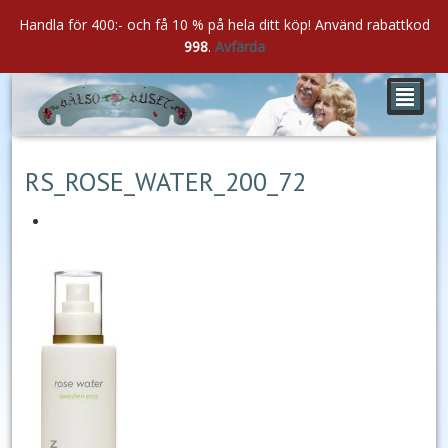
Handla för 400:- och få 10 % på hela ditt köp! Använd rabattkod
998
.
Avfärda
²
dec
04
2017
RS_ROSE_WATER_200_72