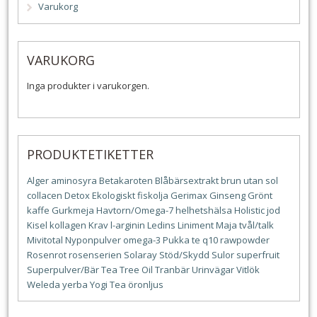
Varukorg
VARUKORG
Inga produkter i varukorgen.
PRODUKTETIKETTER
Alger
aminosyra
Betakaroten
Blåbärsextrakt
brun utan sol
collacen
Detox
Ekologiskt
fiskolja
Gerimax
Ginseng
Grönt
kaffe
Gurkmeja
Havtorn/Omega-7
helhetshälsa
Holistic
jod
Kisel
kollagen
Krav
l-arginin
Ledins
Liniment
Maja tvål/talk
Mivitotal
Nyponpulver
omega-3
Pukka te
q10
rawpowder
Rosenrot
rosenserien
Solaray
Stöd/Skydd
Sulor
superfruit
Superpulver/Bär
Tea Tree Oil
Tranbär
Urinvägar
Vitlök
Weleda
yerba
Yogi Tea
öronljus