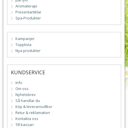
parfym
Aromaterapi
Presentartiklar
Spa-Produkter
Kampanjer
Topplista
Nya produkter
KUNDSERVICE
Info
Om oss
Nyhetsbrev
Så handlar du
Köp & leveransvillkor
Retur & reklamation
Kontakta oss
Till kassan