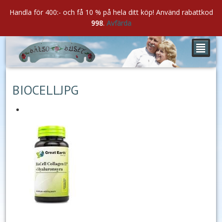
Handla för 400:- och få 10 % på hela ditt köp! Använd rabattkod
998
.
Avfärda
²
dec
21
2017
BIOCELLJPG