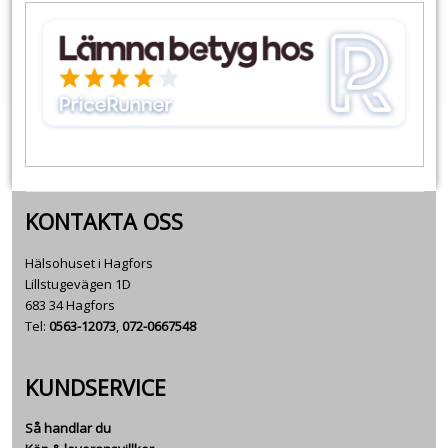
KONTAKTA OSS
Hälsohuset i Hagfors
Lillstugevägen 1D
683 34 Hagfors
Tel:
0563-12073
,
072-0667548
KUNDSERVICE
Så handlar du