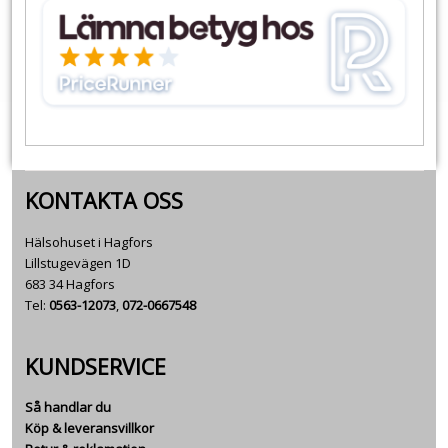
KONTAKTA OSS
Hälsohuset i Hagfors
Lillstugevägen 1D
683 34 Hagfors
Tel:
0563-12073
,
072-0667548
KUNDSERVICE
Så handlar du
Köp & leveransvillkor