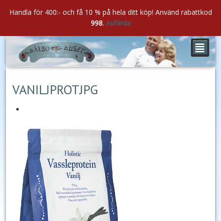
Handla för 400:- och få 10 % på hela ditt köp! Använd rabattkod
998
.
Avfärda
²
jul
23
2018
VANILJPROTJPG