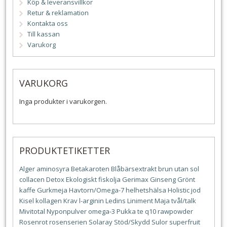
Köp & leveransvillkor
Retur & reklamation
Kontakta oss
Till kassan
Varukorg
VARUKORG
Inga produkter i varukorgen.
PRODUKTETIKETTER
Alger
aminosyra
Betakaroten
Blåbärsextrakt
brun utan sol
collacen
Detox
Ekologiskt
fiskolja
Gerimax
Ginseng
Grönt
kaffe
Gurkmeja
Havtorn/Omega-7
helhetshälsa
Holistic
jod
Kisel
kollagen
Krav
l-arginin
Ledins
Liniment
Maja tvål/talk
Mivitotal
Nyponpulver
omega-3
Pukka te
q10
rawpowder
Rosenrot
rosenserien
Solaray
Stöd/Skydd
Sulor
superfruit