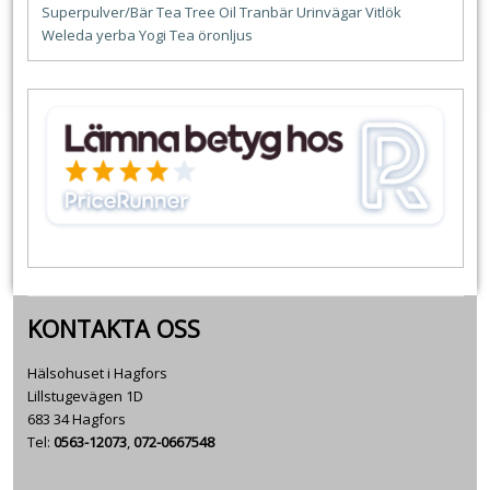
Superpulver/Bär
Tea Tree Oil
Tranbär
Urinvägar
Vitlök
Weleda
yerba
Yogi Tea
öronljus
KONTAKTA OSS
Hälsohuset i Hagfors
Lillstugevägen 1D
683 34 Hagfors
Tel:
0563-12073
,
072-0667548