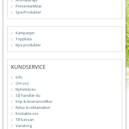
Aromaterapi
Presentartiklar
Spa-Produkter
Kampanjer
Topplista
Nya produkter
KUNDSERVICE
Info
Om oss
Nyhetsbrev
Så handlar du
Köp & leveransvillkor
Retur & reklamation
Kontakta oss
Till kassan
Varukorg