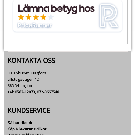
KONTAKTA OSS
Hälsohuset i Hagfors
Lillstugevägen 1D
683 34 Hagfors
Tel:
0563-12073
,
072-0667548
KUNDSERVICE
Så handlar du
Köp & leveransvillkor