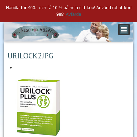
Handla för 400:- och få 10 % på hela ditt köp! Använd rabattkod
998
.
Avfärda
²
okt
23
2018
URILOCK2JPG