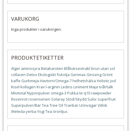
VARUKORG
Inga produkter i varukorgen.
PRODUKTETIKETTER
Alger
aminosyra
Betakaroten
Blåbärsextrakt
brun utan sol
collacen
Detox
Ekologiskt
fiskolja
Gerimax
Ginseng
Grönt
kaffe
Gurkmeja
Havtorn/Omega-7
helhetshälsa
Holistic
jod
Kisel
kollagen
Krav
l-arginin
Ledins
Liniment
Maja tvål/talk
Mivitotal
Nyponpulver
omega-3
Pukka te
q10
rawpowder
Rosenrot
rosenserien
Solaray
Stöd/Skydd
Sulor
superfruit
Superpulver/Bär
Tea Tree Oil
Tranbär
Urinvägar
Vitlök
Weleda
yerba
Yogi Tea
öronljus