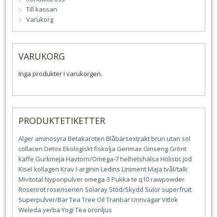
Till kassan
Varukorg
VARUKORG
Inga produkter i varukorgen.
PRODUKTETIKETTER
Alger
aminosyra
Betakaroten
Blåbärsextrakt
brun utan sol
collacen
Detox
Ekologiskt
fiskolja
Gerimax
Ginseng
Grönt
kaffe
Gurkmeja
Havtorn/Omega-7
helhetshälsa
Holistic
jod
Kisel
kollagen
Krav
l-arginin
Ledins
Liniment
Maja tvål/talk
Mivitotal
Nyponpulver
omega-3
Pukka te
q10
rawpowder
Rosenrot
rosenserien
Solaray
Stöd/Skydd
Sulor
superfruit
Superpulver/Bär
Tea Tree Oil
Tranbär
Urinvägar
Vitlök
Weleda
yerba
Yogi Tea
öronljus