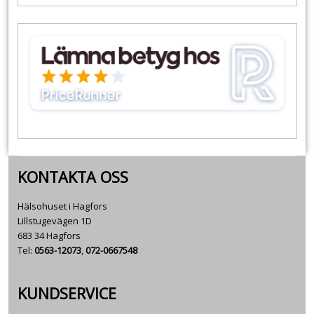
KONTAKTA OSS
Hälsohuset i Hagfors
Lillstugevägen 1D
683 34 Hagfors
Tel:
0563-12073
,
072-0667548
KUNDSERVICE