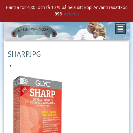
Handla för 400:- och få 10 % på hela ditt köp! Använd rabattkod
998
.
Avfärda
²
nov
20
2018
SHARPJPG