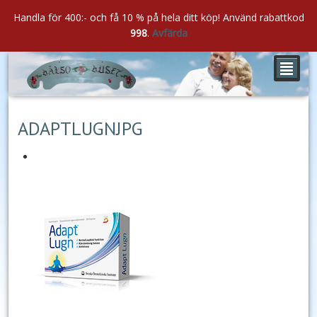
Handla för 400:- och få 10 % på hela ditt köp! Använd rabattkod
998
.
Avfärda
²
jan
04
2019
ADAPTLUGNJPG