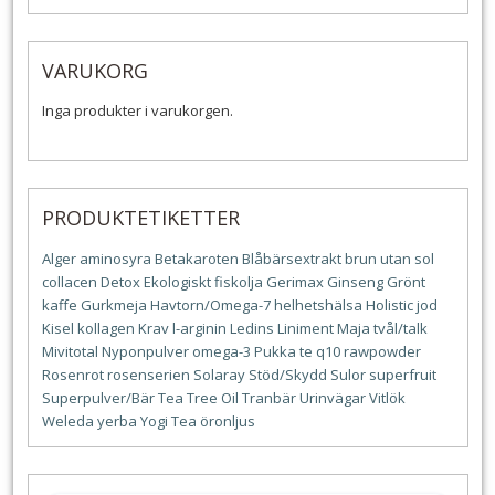
VARUKORG
Inga produkter i varukorgen.
PRODUKTETIKETTER
Alger
aminosyra
Betakaroten
Blåbärsextrakt
brun utan sol
collacen
Detox
Ekologiskt
fiskolja
Gerimax
Ginseng
Grönt
kaffe
Gurkmeja
Havtorn/Omega-7
helhetshälsa
Holistic
jod
Kisel
kollagen
Krav
l-arginin
Ledins
Liniment
Maja tvål/talk
Mivitotal
Nyponpulver
omega-3
Pukka te
q10
rawpowder
Rosenrot
rosenserien
Solaray
Stöd/Skydd
Sulor
superfruit
Superpulver/Bär
Tea Tree Oil
Tranbär
Urinvägar
Vitlök
Weleda
yerba
Yogi Tea
öronljus