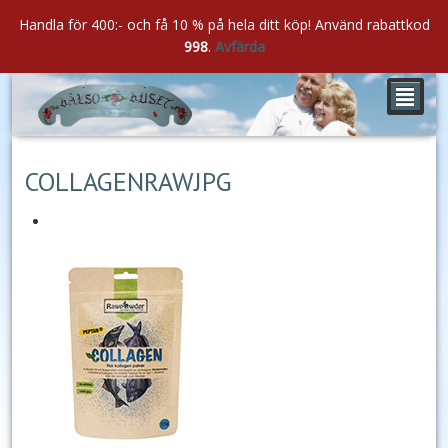
Handla för 400:- och få 10 % på hela ditt köp! Använd rabattkod
998
.
Avfärda
²
jan
12
2019
COLLAGENRAWJPG