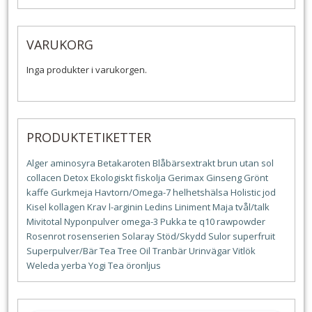
VARUKORG
Inga produkter i varukorgen.
PRODUKTETIKETTER
Alger
aminosyra
Betakaroten
Blåbärsextrakt
brun utan sol
collacen
Detox
Ekologiskt
fiskolja
Gerimax
Ginseng
Grönt
kaffe
Gurkmeja
Havtorn/Omega-7
helhetshälsa
Holistic
jod
Kisel
kollagen
Krav
l-arginin
Ledins
Liniment
Maja tvål/talk
Mivitotal
Nyponpulver
omega-3
Pukka te
q10
rawpowder
Rosenrot
rosenserien
Solaray
Stöd/Skydd
Sulor
superfruit
Superpulver/Bär
Tea Tree Oil
Tranbär
Urinvägar
Vitlök
Weleda
yerba
Yogi Tea
öronljus