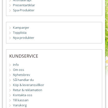
Aromaterapi
Presentartiklar
Spa-Produkter
Kampanjer
Topplista
Nya produkter
KUNDSERVICE
Info
Om oss
Nyhetsbrev
Så handlar du
Köp & leveransvillkor
Retur & reklamation
Kontakta oss
Till kassan
Varukorg