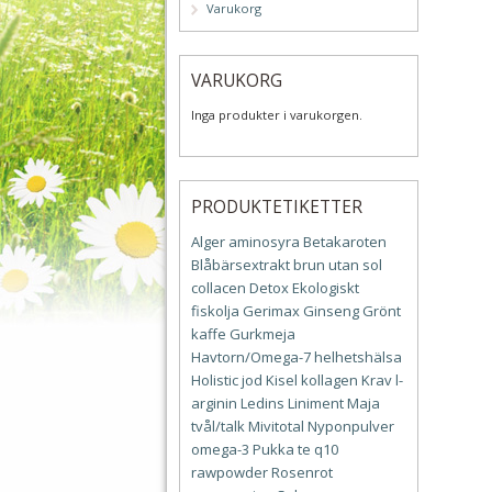
Varukorg
VARUKORG
Inga produkter i varukorgen.
PRODUKTETIKETTER
Alger
aminosyra
Betakaroten
Blåbärsextrakt
brun utan sol
collacen
Detox
Ekologiskt
fiskolja
Gerimax
Ginseng
Grönt
kaffe
Gurkmeja
Havtorn/Omega-7
helhetshälsa
Holistic
jod
Kisel
kollagen
Krav
l-
arginin
Ledins
Liniment
Maja
tvål/talk
Mivitotal
Nyponpulver
omega-3
Pukka te
q10
rawpowder
Rosenrot