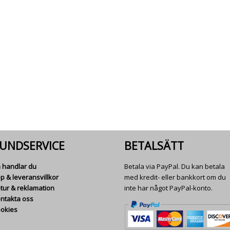
UNDSERVICE
BETALSÄTT
 handlar du
Betala via PayPal. Du kan betala
p & leveransvillkor
med kredit- eller bankkort om du
tur & reklamation
inte har något PayPal-konto.
ntakta oss
okies