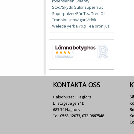
rosenserien
Solaray
Stöd/Skydd
Sulor
superfruit
Superpulver/Bär
Tea Tree Oil
Tranbär
Urinvägar
Vitlök
Weleda
yerba
Yogi Tea
öronljus
KONTAKTA OSS
K
Hälsohuset i Hagfors
Så
Lillstugevägen 1D
Kö
683 34 Hagfors
Re
Tel:
0563-12073
,
072-0667548
Ko
Co