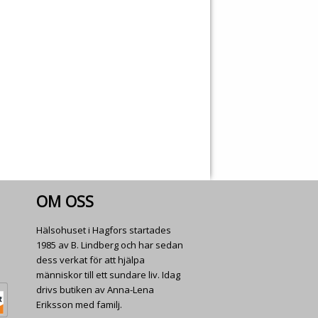
OM OSS
Hälsohuset i Hagfors startades
1985 av B. Lindberg och har sedan
dess verkat för att hjälpa
människor till ett sundare liv. Idag
drivs butiken av Anna-Lena
Eriksson med familj.