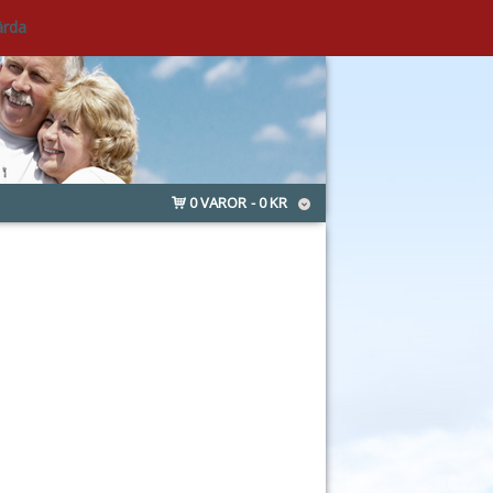
ärda
0 VAROR
0 KR