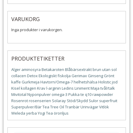
VARUKORG
Inga produkter i varukorgen.
PRODUKTETIKETTER
Alger
aminosyra
Betakaroten
Blåbärsextrakt
brun utan sol
collacen
Detox
Ekologiskt
fiskolja
Gerimax
Ginseng
Grönt
kaffe
Gurkmeja
Havtorn/Omega-7
helhetshälsa
Holistic
jod
Kisel
kollagen
Krav
l-arginin
Ledins
Liniment
Maja tvål/talk
Mivitotal
Nyponpulver
omega-3
Pukka te
q10
rawpowder
Rosenrot
rosenserien
Solaray
Stöd/Skydd
Sulor
superfruit
Superpulver/Bär
Tea Tree Oil
Tranbär
Urinvägar
Vitlök
Weleda
yerba
Yogi Tea
öronljus