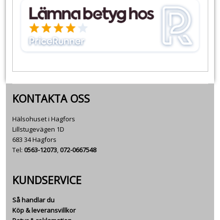
KONTAKTA OSS
Hälsohuset i Hagfors
Lillstugevägen 1D
683 34 Hagfors
Tel:
0563-12073
,
072-0667548
KUNDSERVICE
Så handlar du
Köp & leveransvillkor