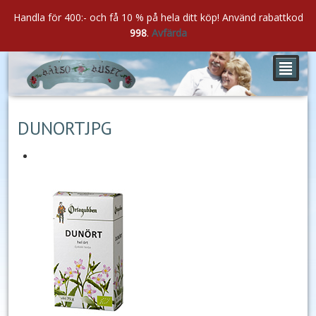
Handla för 400:- och få 10 % på hela ditt köp! Använd rabattkod
998
.
Avfärda
²
sep
12
2019
DUNORTJPG