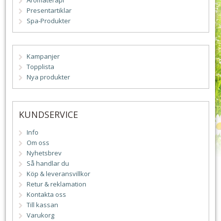
Aromaterapi
Presentartiklar
Spa-Produkter
Kampanjer
Topplista
Nya produkter
KUNDSERVICE
Info
Om oss
Nyhetsbrev
Så handlar du
Köp & leveransvillkor
Retur & reklamation
Kontakta oss
Till kassan
Varukorg