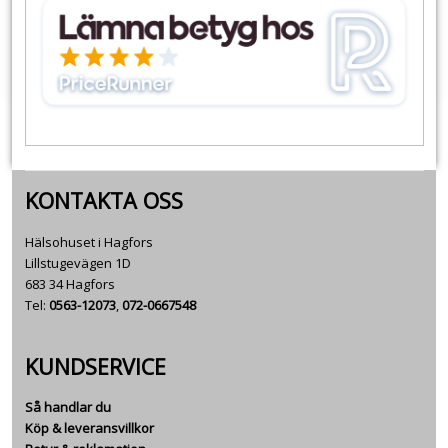
KONTAKTA OSS
Hälsohuset i Hagfors
Lillstugevägen 1D
683 34 Hagfors
Tel:
0563-12073
,
072-0667548
KUNDSERVICE
Så handlar du
Köp & leveransvillkor