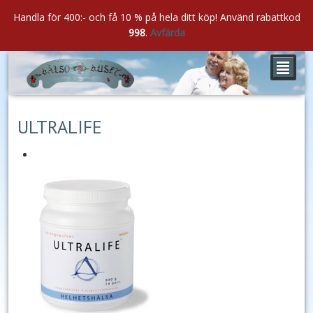
Handla för 400:- och få 10 % på hela ditt köp! Använd rabattkod
998
.
Avfärda
²
okt
13
2019
ULTRALIFE