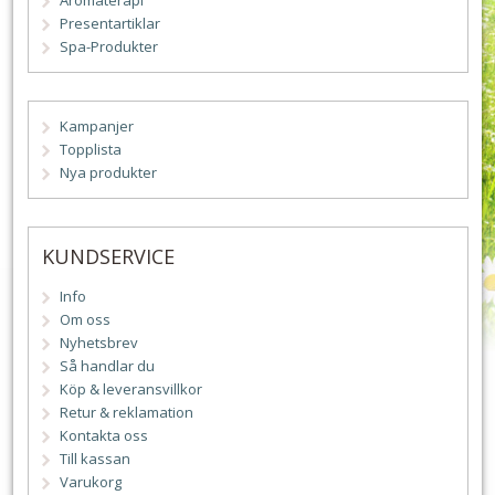
Aromaterapi
Presentartiklar
Spa-Produkter
Kampanjer
Topplista
Nya produkter
KUNDSERVICE
Info
Om oss
Nyhetsbrev
Så handlar du
Köp & leveransvillkor
Retur & reklamation
Kontakta oss
Till kassan
Varukorg