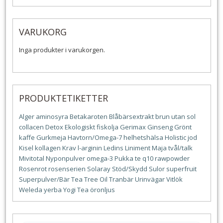
VARUKORG
Inga produkter i varukorgen.
PRODUKTETIKETTER
Alger
aminosyra
Betakaroten
Blåbärsextrakt
brun utan sol
collacen
Detox
Ekologiskt
fiskolja
Gerimax
Ginseng
Grönt
kaffe
Gurkmeja
Havtorn/Omega-7
helhetshälsa
Holistic
jod
Kisel
kollagen
Krav
l-arginin
Ledins
Liniment
Maja tvål/talk
Mivitotal
Nyponpulver
omega-3
Pukka te
q10
rawpowder
Rosenrot
rosenserien
Solaray
Stöd/Skydd
Sulor
superfruit
Superpulver/Bär
Tea Tree Oil
Tranbär
Urinvägar
Vitlök
Weleda
yerba
Yogi Tea
öronljus