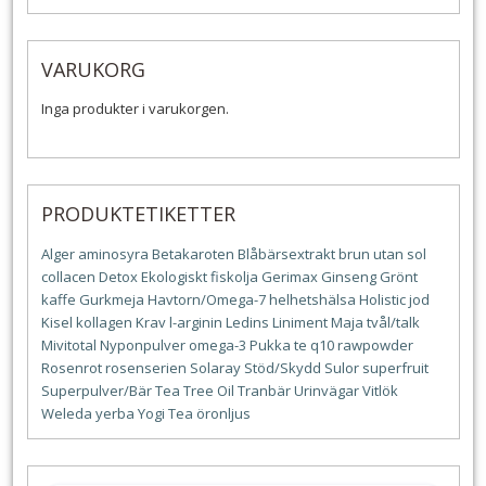
VARUKORG
Inga produkter i varukorgen.
PRODUKTETIKETTER
Alger
aminosyra
Betakaroten
Blåbärsextrakt
brun utan sol
collacen
Detox
Ekologiskt
fiskolja
Gerimax
Ginseng
Grönt
kaffe
Gurkmeja
Havtorn/Omega-7
helhetshälsa
Holistic
jod
Kisel
kollagen
Krav
l-arginin
Ledins
Liniment
Maja tvål/talk
Mivitotal
Nyponpulver
omega-3
Pukka te
q10
rawpowder
Rosenrot
rosenserien
Solaray
Stöd/Skydd
Sulor
superfruit
Superpulver/Bär
Tea Tree Oil
Tranbär
Urinvägar
Vitlök
Weleda
yerba
Yogi Tea
öronljus