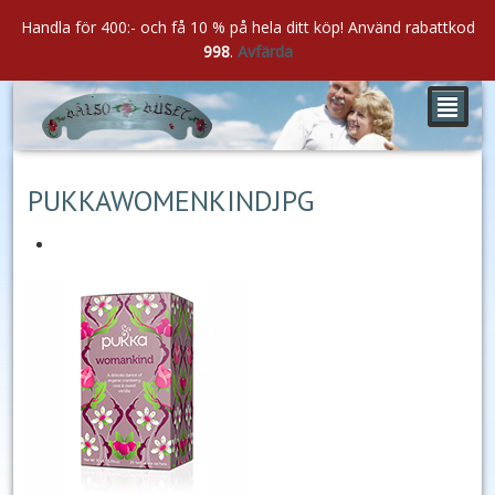
Handla för 400:- och få 10 % på hela ditt köp! Använd rabattkod
998
.
Avfärda
²
jan
04
2020
PUKKAWOMENKINDJPG