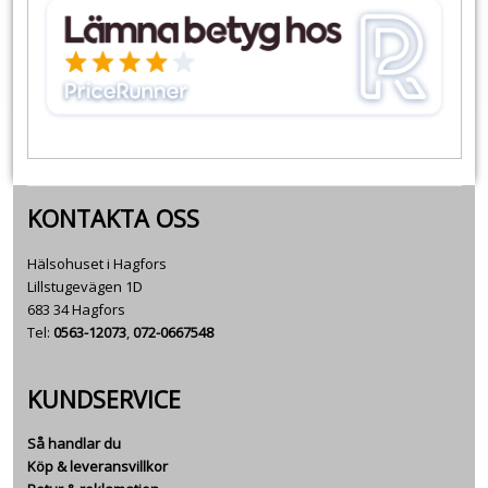
KONTAKTA OSS
Hälsohuset i Hagfors
Lillstugevägen 1D
683 34 Hagfors
Tel:
0563-12073
,
072-0667548
KUNDSERVICE
Så handlar du
Köp & leveransvillkor