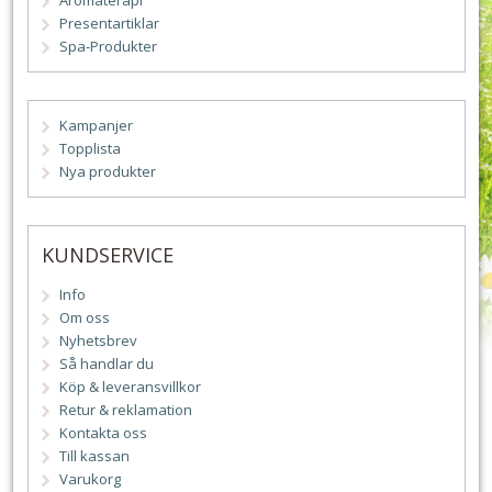
Aromaterapi
Presentartiklar
Spa-Produkter
Kampanjer
Topplista
Nya produkter
KUNDSERVICE
Info
Om oss
Nyhetsbrev
Så handlar du
Köp & leveransvillkor
Retur & reklamation
Kontakta oss
Till kassan
Varukorg