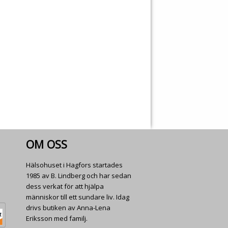
OM OSS
Hälsohuset i Hagfors startades
1985 av B. Lindberg och har sedan
dess verkat för att hjälpa
människor till ett sundare liv. Idag
drivs butiken av Anna-Lena
Eriksson med familj.