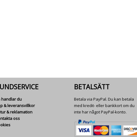
UNDSERVICE
BETALSÄTT
 handlar du
Betala via PayPal. Du kan betala
p & leveransvillkor
med kredit- eller bankkort om du
tur & reklamation
inte har något PayPal-konto.
ntakta oss
okies