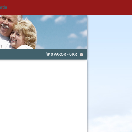
ärda
0 VAROR
0 KR