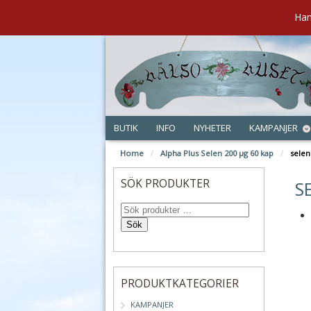
Han
BUTIK
INFO
NYHETER
KAMPANJER
Home
/
Alpha Plus Selen 200 µg 60 kap
/
selen
jan
SÖK PRODUKTER
S
Sök
PRODUKTKATEGORIER
KAMPANJER