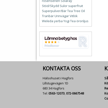
rosenserien
Solaray
Stöd/Skydd
Sulor
superfruit
Superpulver/Bär
Tea Tree Oil
Tranbär
Urinvägar
Vitlök
Weleda
yerba
Yogi Tea
öronljus
KONTAKTA OSS
K
Hälsohuset i Hagfors
Så
Lillstugevägen 1D
Kö
683 34 Hagfors
Re
Tel:
0563-12073
,
072-0667548
Ko
Co