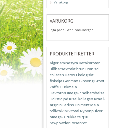
Varukorg
VARUKORG
Inga produkter i varukorgen.
PRODUKTETIKETTER
Alger
aminosyra
Betakaroten
Blåbärsextrakt
brun utan sol
collacen
Detox
Ekologiskt
fiskolja
Gerimax
Ginseng
Grönt
kaffe
Gurkmeja
Havtorn/Omega-7
helhetshälsa
Holistic
jod
Kisel
kollagen
Krav
l-
arginin
Ledins
Liniment
Maja
tvål/talk
Mivitotal
Nyponpulver
omega-3
Pukka te
q10
rawpowder
Rosenrot