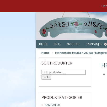
Han
BUTIK
INFO
NYHETER
KAMPANJER
Home
/
Helhetshälsa HelaBen 200 kap ”Mängdrab
feb
SÖK PRODUKTER
H
Sök
PRODUKTKATEGORIER
KAMPANJER