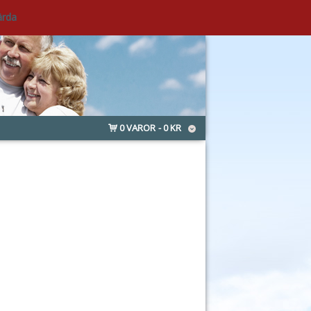
ärda
0 VAROR
0 KR