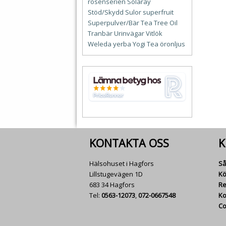
rosenserien
Solaray
Stöd/Skydd
Sulor
superfruit
Superpulver/Bär
Tea Tree Oil
Tranbär
Urinvägar
Vitlök
Weleda
yerba
Yogi Tea
öronljus
KONTAKTA OSS
K
Hälsohuset i Hagfors
Så
Lillstugevägen 1D
Kö
683 34 Hagfors
Re
Tel:
0563-12073
,
072-0667548
Ko
Co