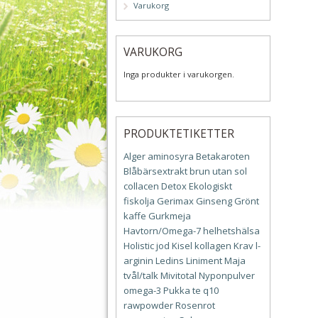
Varukorg
VARUKORG
Inga produkter i varukorgen.
PRODUKTETIKETTER
Alger
aminosyra
Betakaroten
Blåbärsextrakt
brun utan sol
collacen
Detox
Ekologiskt
fiskolja
Gerimax
Ginseng
Grönt
kaffe
Gurkmeja
Havtorn/Omega-7
helhetshälsa
Holistic
jod
Kisel
kollagen
Krav
l-
arginin
Ledins
Liniment
Maja
tvål/talk
Mivitotal
Nyponpulver
omega-3
Pukka te
q10
rawpowder
Rosenrot