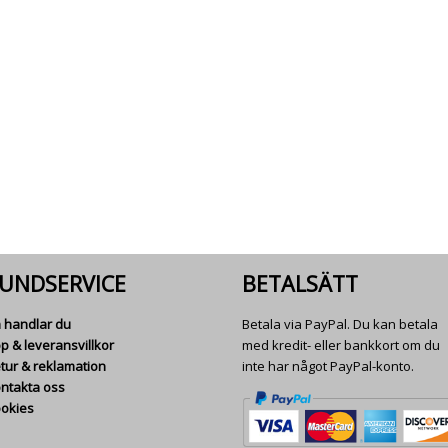
UNDSERVICE
BETALSÄTT
 handlar du
Betala via PayPal. Du kan betala
p & leveransvillkor
med kredit- eller bankkort om du
tur & reklamation
inte har något PayPal-konto.
ntakta oss
okies