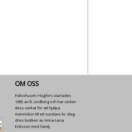
OM OSS
Hälsohuset i Hagfors startades
1985 av B. Lindberg och har sedan
dess verkat för att hjälpa
människor till ett sundare liv. Idag
drivs butiken av Anna-Lena
Eriksson med familj.