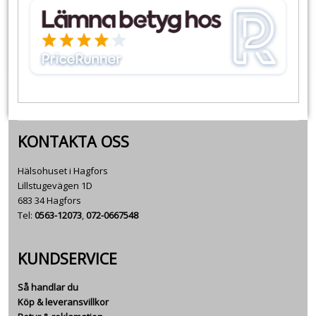
KONTAKTA OSS
Hälsohuset i Hagfors
Lillstugevägen 1D
683 34 Hagfors
Tel:
0563-12073
,
072-0667548
KUNDSERVICE
Så handlar du
Köp & leveransvillkor