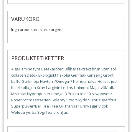
VARUKORG
Inga produkter i varukorgen.
PRODUKTETIKETTER
Alger
aminosyra
Betakaroten
Blåbärsextrakt
brun utan sol
collacen
Detox
Ekologiskt
fiskolja
Gerimax
Ginseng
Grönt
kaffe
Gurkmeja
Havtorn/Omega-7
helhetshälsa
Holistic
jod
Kisel
kollagen
Krav
l-arginin
Ledins
Liniment
Maja tvål/talk
Mivitotal
Nyponpulver
omega-3
Pukka te
q10
rawpowder
Rosenrot
rosenserien
Solaray
Stöd/Skydd
Sulor
superfruit
Superpulver/Bär
Tea Tree Oil
Tranbär
Urinvägar
Vitlök
Weleda
yerba
Yogi Tea
öronljus