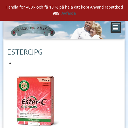
Handla för 400:- och få 10 % på hela ditt köp! Använd rabattkod
998
.
Avfärda
²
mar
05
2020
ESTERCJPG