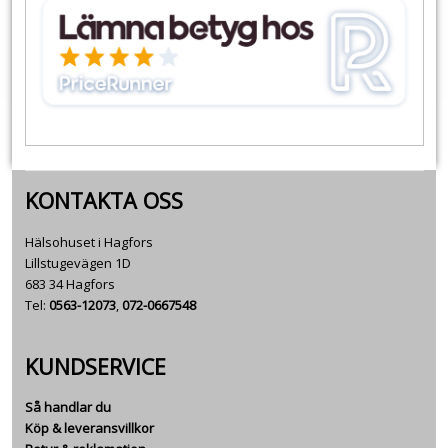
KONTAKTA OSS
Hälsohuset i Hagfors
Lillstugevägen 1D
683 34 Hagfors
Tel:
0563-12073
,
072-0667548
KUNDSERVICE
Så handlar du
Köp & leveransvillkor