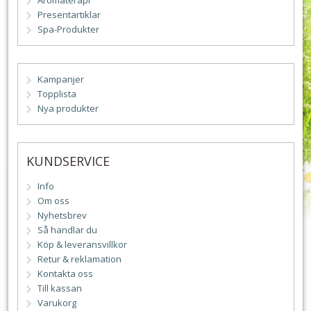
Aromaterapi
Presentartiklar
Spa-Produkter
Kampanjer
Topplista
Nya produkter
KUNDSERVICE
Info
Om oss
Nyhetsbrev
Så handlar du
Köp & leveransvillkor
Retur & reklamation
Kontakta oss
Till kassan
Varukorg