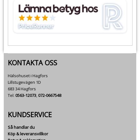
KONTAKTA OSS
Hälsohuset i Hagfors
Lillstugevägen 1D
683 34 Hagfors
Tel:
0563-12073
,
072-0667548
KUNDSERVICE
Så handlar du
Köp & leveransvillkor