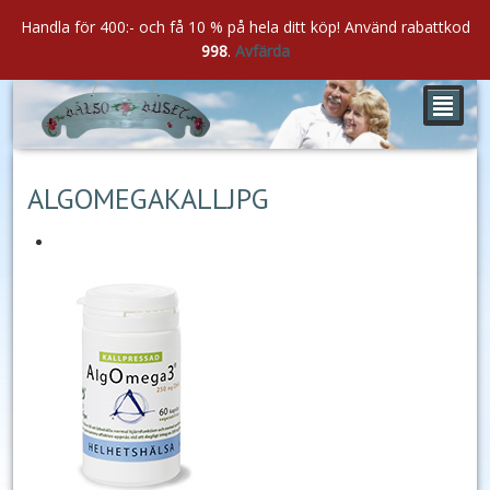
Handla för 400:- och få 10 % på hela ditt köp! Använd rabattkod
998
.
Avfärda
²
jun
06
2020
ALGOMEGAKALLJPG