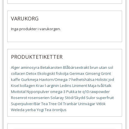
VARUKORG
Inga produkter i varukorgen.
PRODUKTETIKETTER
Alger
aminosyra
Betakaroten
Blåbärsextrakt
brun utan sol
collacen
Detox
Ekologiskt
fiskolja
Gerimax
Ginseng
Grönt
kaffe
Gurkmeja
Havtorn/Omega-7
helhetshälsa
Holistic
jod
Kisel
kollagen
Krav
l-arginin
Ledins
Liniment
Maja tvål/talk
Mivitotal
Nyponpulver
omega-3
Pukka te
q10
rawpowder
Rosenrot
rosenserien
Solaray
Stöd/Skydd
Sulor
superfruit
Superpulver/Bär
Tea Tree Oil
Tranbär
Urinvägar
Vitlök
Weleda
yerba
Yogi Tea
öronljus