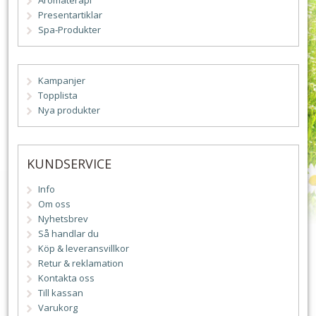
Aromaterapi
Presentartiklar
Spa-Produkter
Kampanjer
Topplista
Nya produkter
KUNDSERVICE
Info
Om oss
Nyhetsbrev
Så handlar du
Köp & leveransvillkor
Retur & reklamation
Kontakta oss
Till kassan
Varukorg