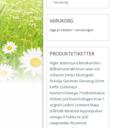
Varukorg
VARUKORG
Inga produkter i varukorgen.
PRODUKTETIKETTER
Alger
aminosyra
Betakaroten
Blåbärsextrakt
brun utan sol
collacen
Detox
Ekologiskt
fiskolja
Gerimax
Ginseng
Grönt
kaffe
Gurkmeja
Havtorn/Omega-7
helhetshälsa
Holistic
jod
Kisel
kollagen
Krav
l-
arginin
Ledins
Liniment
Maja
tvål/talk
Mivitotal
Nyponpulver
omega-3
Pukka te
q10
rawpowder
Rosenrot