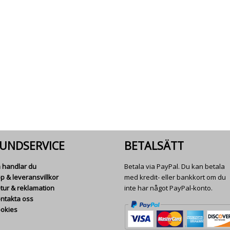
UNDSERVICE
BETALSÄTT
 handlar du
Betala via PayPal. Du kan betala
p & leveransvillkor
med kredit- eller bankkort om du
tur & reklamation
inte har något PayPal-konto.
ntakta oss
okies