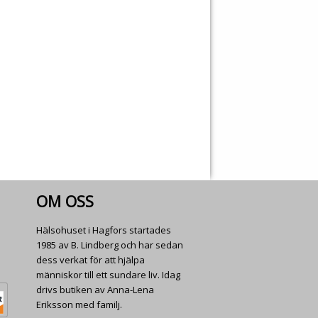
OM OSS
Hälsohuset i Hagfors startades
1985 av B. Lindberg och har sedan
dess verkat för att hjälpa
människor till ett sundare liv. Idag
drivs butiken av Anna-Lena
Eriksson med familj.