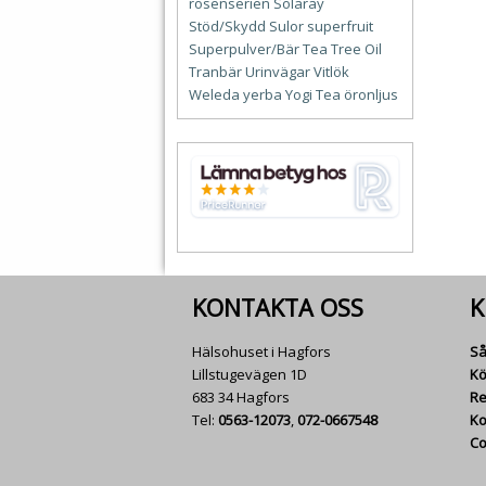
rosenserien
Solaray
Stöd/Skydd
Sulor
superfruit
Superpulver/Bär
Tea Tree Oil
Tranbär
Urinvägar
Vitlök
Weleda
yerba
Yogi Tea
öronljus
KONTAKTA OSS
K
Hälsohuset i Hagfors
Så
Lillstugevägen 1D
Kö
683 34 Hagfors
Re
Tel:
0563-12073
,
072-0667548
Ko
Co