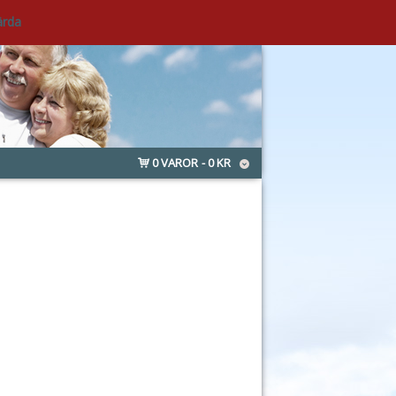
ärda
0 VAROR
0 KR