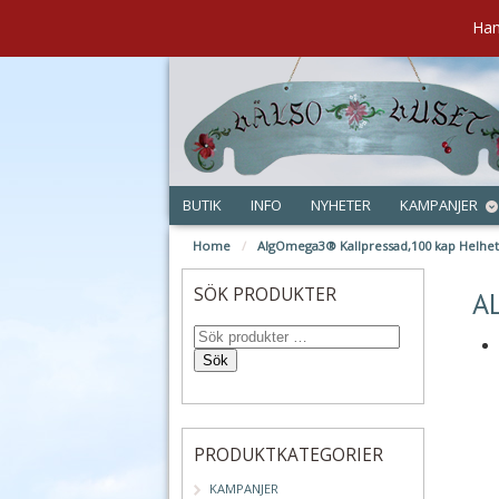
Han
BUTIK
INFO
NYHETER
KAMPANJER
Home
/
AlgOmega3® Kallpressad,100 kap Helhet
jun
SÖK PRODUKTER
A
Sök
PRODUKTKATEGORIER
KAMPANJER