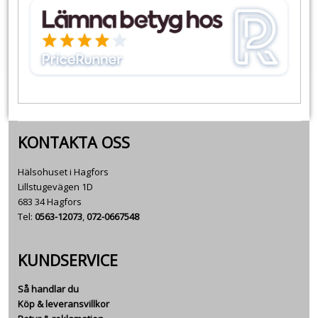
KONTAKTA OSS
Hälsohuset i Hagfors
Lillstugevägen 1D
683 34 Hagfors
Tel:
0563-12073
,
072-0667548
KUNDSERVICE
Så handlar du
Köp & leveransvillkor