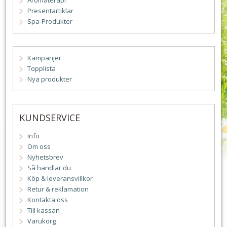
Aromaterapi
Presentartiklar
Spa-Produkter
Kampanjer
Topplista
Nya produkter
KUNDSERVICE
Info
Om oss
Nyhetsbrev
Så handlar du
Köp & leveransvillkor
Retur & reklamation
Kontakta oss
Till kassan
Varukorg