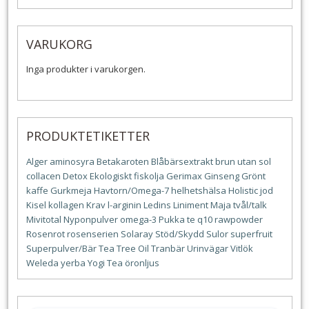
VARUKORG
Inga produkter i varukorgen.
PRODUKTETIKETTER
Alger
aminosyra
Betakaroten
Blåbärsextrakt
brun utan sol
collacen
Detox
Ekologiskt
fiskolja
Gerimax
Ginseng
Grönt
kaffe
Gurkmeja
Havtorn/Omega-7
helhetshälsa
Holistic
jod
Kisel
kollagen
Krav
l-arginin
Ledins
Liniment
Maja tvål/talk
Mivitotal
Nyponpulver
omega-3
Pukka te
q10
rawpowder
Rosenrot
rosenserien
Solaray
Stöd/Skydd
Sulor
superfruit
Superpulver/Bär
Tea Tree Oil
Tranbär
Urinvägar
Vitlök
Weleda
yerba
Yogi Tea
öronljus