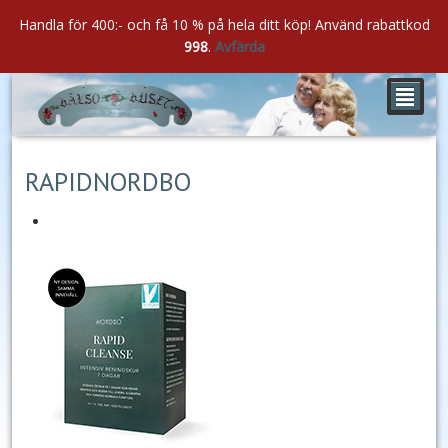
Handla för 400:- och få 10 % på hela ditt köp! Använd rabattkod
998
.
Avfärda
²
jun
23
2020
RAPIDNORDBO