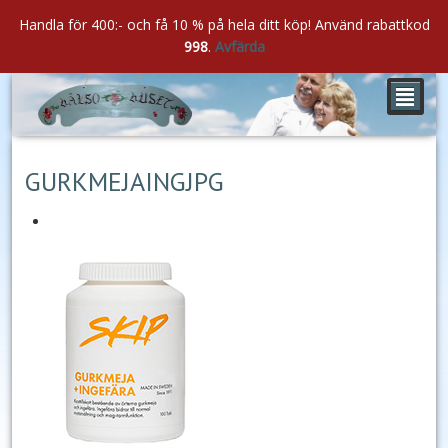
Handla för 400:- och få 10 % på hela ditt köp! Använd rabattkod
998
.
Avfärda
²
jul
25
2020
GURKMEJAINGJPG