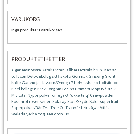
VARUKORG
Inga produkter i varukorgen.
PRODUKTETIKETTER
Alger
aminosyra
Betakaroten
Blåbärsextrakt
brun utan sol
collacen
Detox
Ekologiskt
fiskolja
Gerimax
Ginseng
Grönt
kaffe
Gurkmeja
Havtorn/Omega-7
helhetshälsa
Holistic
jod
Kisel
kollagen
Krav
l-arginin
Ledins
Liniment
Maja tvål/talk
Mivitotal
Nyponpulver
omega-3
Pukka te
q10
rawpowder
Rosenrot
rosenserien
Solaray
Stöd/Skydd
Sulor
superfruit
Superpulver/Bär
Tea Tree Oil
Tranbär
Urinvägar
Vitlök
Weleda
yerba
Yogi Tea
öronljus