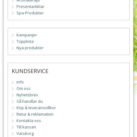
Aromaterapi
Presentartiklar
Spa-Produkter
Kampanjer
Topplista
Nya produkter
KUNDSERVICE
Info
Om oss
Nyhetsbrev
Så handlar du
Köp & leveransvillkor
Retur & reklamation
Kontakta oss
Till kassan
Varukorg