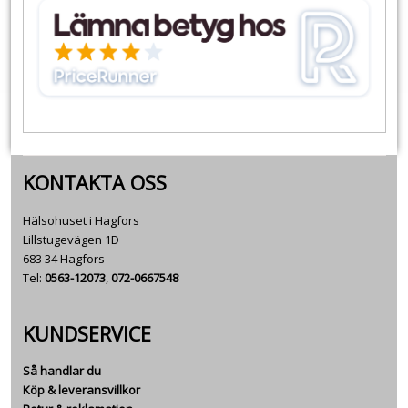
KONTAKTA OSS
Hälsohuset i Hagfors
Lillstugevägen 1D
683 34 Hagfors
Tel:
0563-12073
,
072-0667548
KUNDSERVICE
Så handlar du
Köp & leveransvillkor