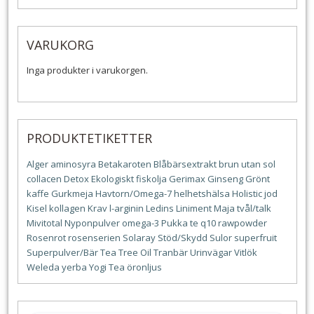
VARUKORG
Inga produkter i varukorgen.
PRODUKTETIKETTER
Alger
aminosyra
Betakaroten
Blåbärsextrakt
brun utan sol
collacen
Detox
Ekologiskt
fiskolja
Gerimax
Ginseng
Grönt
kaffe
Gurkmeja
Havtorn/Omega-7
helhetshälsa
Holistic
jod
Kisel
kollagen
Krav
l-arginin
Ledins
Liniment
Maja tvål/talk
Mivitotal
Nyponpulver
omega-3
Pukka te
q10
rawpowder
Rosenrot
rosenserien
Solaray
Stöd/Skydd
Sulor
superfruit
Superpulver/Bär
Tea Tree Oil
Tranbär
Urinvägar
Vitlök
Weleda
yerba
Yogi Tea
öronljus