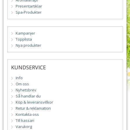
Aromaterapi
Presentartiklar
Spa-Produkter
Kampanjer
Topplista
Nya produkter
KUNDSERVICE
Info
Om oss
Nyhetsbrev
Så handlar du
Köp & leveransvillkor
Retur & reklamation
Kontakta oss
Till kassan
Varukorg