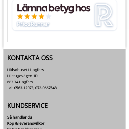
KONTAKTA OSS
Hälsohuset i Hagfors
Lillstugevägen 1D
683 34 Hagfors
Tel:
0563-12073
,
072-0667548
KUNDSERVICE
Så handlar du
Köp & leveransvillkor