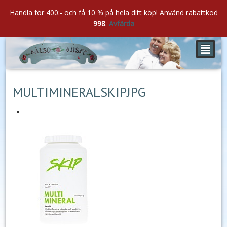
Handla för 400:- och få 10 % på hela ditt köp! Använd rabattkod
998
.
Avfärda
²
aug
27
2020
MULTIMINERALSKIPJPG