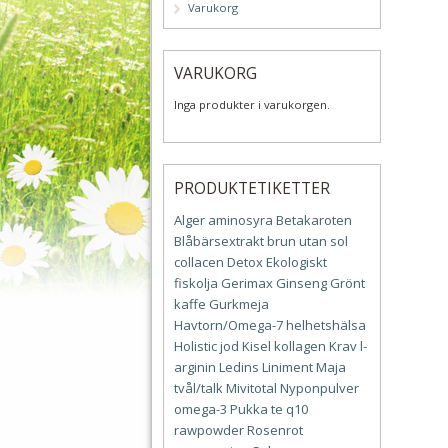
Varukorg
VARUKORG
Inga produkter i varukorgen.
PRODUKTETIKETTER
Alger
aminosyra
Betakaroten
Blåbärsextrakt
brun utan sol
collacen
Detox
Ekologiskt
fiskolja
Gerimax
Ginseng
Grönt
kaffe
Gurkmeja
Havtorn/Omega-7
helhetshälsa
Holistic
jod
Kisel
kollagen
Krav
l-
arginin
Ledins
Liniment
Maja
tvål/talk
Mivitotal
Nyponpulver
omega-3
Pukka te
q10
rawpowder
Rosenrot