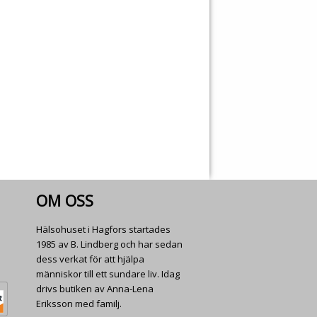
OM OSS
Hälsohuset i Hagfors startades
1985 av B. Lindberg och har sedan
dess verkat för att hjälpa
människor till ett sundare liv. Idag
drivs butiken av Anna-Lena
Eriksson med familj.