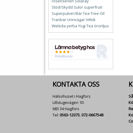
rosenserien
Solaray
Stöd/Skydd
Sulor
superfruit
Superpulver/Bär
Tea Tree Oil
Tranbär
Urinvägar
Vitlök
Weleda
yerba
Yogi Tea
öronljus
KONTAKTA OSS
K
Hälsohuset i Hagfors
Så
Lillstugevägen 1D
Kö
683 34 Hagfors
Re
Tel:
0563-12073
,
072-0667548
Ko
Co