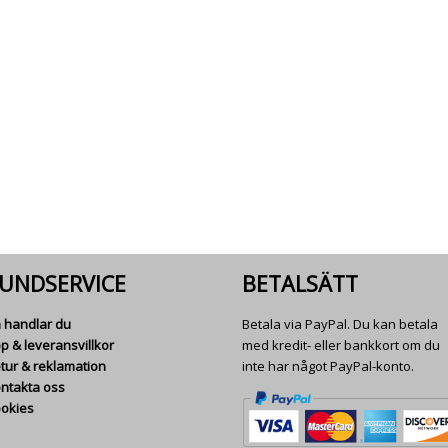
UNDSERVICE
BETALSÄTT
 handlar du
Betala via PayPal. Du kan betala
p & leveransvillkor
med kredit- eller bankkort om du
tur & reklamation
inte har något PayPal-konto.
ntakta oss
okies