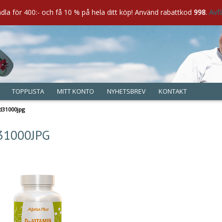
dla för 400:- och få 10 % på hela ditt köp! Använd rabattkod
Handla för 400:- och få 10 % på hela ditt köp ! Använd rabattkod
998
.
998
Avf
TOPPLISTA
MITT KONTO
NYHETSBREV
KONTAKT
d31000jpg
03
2020
31000JPG