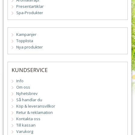
Aromaterapi
Presentartiklar
Spa-Produkter
Kampanjer
Topplista
Nya produkter
KUNDSERVICE
Info
Om oss
Nyhetsbrev
Så handlar du
Köp & leveransvillkor
Retur & reklamation
Kontakta oss
Till kassan
Varukorg