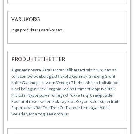
VARUKORG
Inga produkter i varukorgen.
PRODUKTETIKETTER
Alger
aminosyra
Betakaroten
Blåbärsextrakt
brun utan sol
collacen
Detox
Ekologiskt
fiskolja
Gerimax
Ginseng
Grönt
kaffe
Gurkmeja
Havtorn/Omega-7
helhetshälsa
Holistic
jod
Kisel
kollagen
Krav
l-arginin
Ledins
Liniment
Maja tvål/talk
Mivitotal
Nyponpulver
omega-3
Pukka te
q10
rawpowder
Rosenrot
rosenserien
Solaray
Stöd/Skydd
Sulor
superfruit
Superpulver/Bär
Tea Tree Oil
Tranbär
Urinvägar
Vitlök
Weleda
yerba
Yogi Tea
öronljus