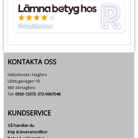
KONTAKTA OSS
Hälsohuset i Hagfors
Lillstugevägen 1D
683 34 Hagfors
Tel:
0563-12073
,
072-0667548
KUNDSERVICE
Så handlar du
Köp & leveransvillkor