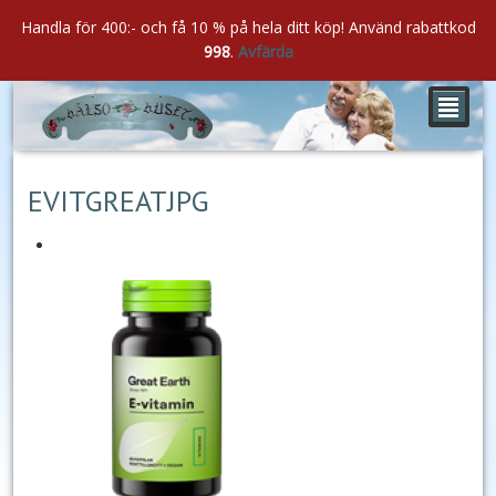
Handla för 400:- och få 10 % på hela ditt köp! Använd rabattkod
998
.
Avfärda
²
okt
14
2020
EVITGREATJPG