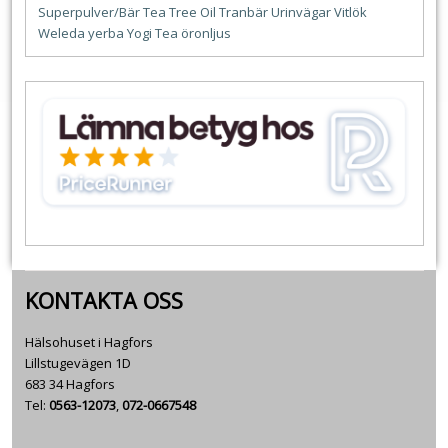
Superpulver/Bär
Tea Tree Oil
Tranbär
Urinvägar
Vitlök
Weleda
yerba
Yogi Tea
öronljus
KONTAKTA OSS
Hälsohuset i Hagfors
Lillstugevägen 1D
683 34 Hagfors
Tel:
0563-12073
,
072-0667548