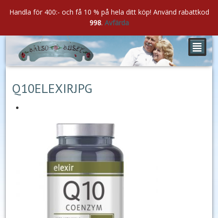
Handla för 400:- och få 10 % på hela ditt köp! Använd rabattkod
998
.
Avfärda
²
okt
31
2020
Q10ELEXIRJPG