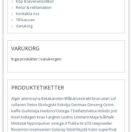
Köp & leveransvillkor
Retur & reklamation
Kontakta oss
Till kassan
Varukorg
VARUKORG
Inga produkter i varukorgen.
PRODUKTETIKETTER
Alger
aminosyra
Betakaroten
Blåbärsextrakt
brun utan sol
collacen
Detox
Ekologiskt
fiskolja
Gerimax
Ginseng
Grönt
kaffe
Gurkmeja
Havtorn/Omega-7
helhetshälsa
Holistic
jod
Kisel
kollagen
Krav
l-arginin
Ledins
Liniment
Maja tvål/talk
Mivitotal
Nyponpulver
omega-3
Pukka te
q10
rawpowder
Rosenrot
rosenserien
Solaray
Stöd/Skydd
Sulor
superfruit