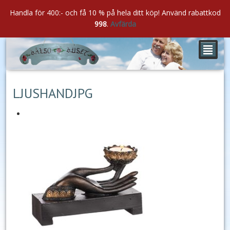
Handla för 400:- och få 10 % på hela ditt köp! Använd rabattkod
998
.
Avfärda
²
dec
04
2020
LJUSHANDJPG