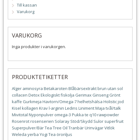
Till kassan
Varukorg
VARUKORG
Inga produkter i varukorgen.
PRODUKTETIKETTER
Alger
aminosyra
Betakaroten
Blåbärsextrakt
brun utan sol
collacen
Detox
Ekologiskt
fiskolja
Gerimax
Ginseng
Grönt
kaffe
Gurkmeja
Havtorn/Omega-7
helhetshälsa
Holistic
jod
Kisel
kollagen
Krav
l-arginin
Ledins
Liniment
Maja tvål/talk
Mivitotal
Nyponpulver
omega-3
Pukka te
q10
rawpowder
Rosenrot
rosenserien
Solaray
Stöd/Skydd
Sulor
superfruit
Superpulver/Bär
Tea Tree Oil
Tranbär
Urinvägar
Vitlök
Weleda
yerba
Yogi Tea
öronljus