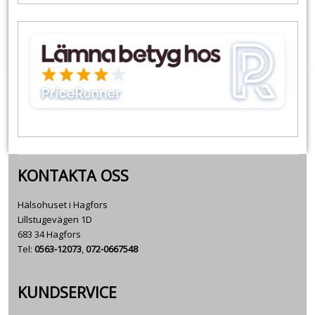
KONTAKTA OSS
Hälsohuset i Hagfors
Lillstugevägen 1D
683 34 Hagfors
Tel:
0563-12073
,
072-0667548
KUNDSERVICE