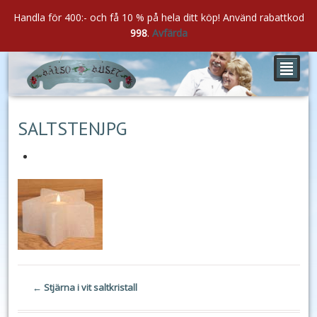
Handla för 400:- och få 10 % på hela ditt köp! Använd rabattkod
998
.
Avfärda
²
dec
06
2020
SALTSTENJPG
←
Stjärna i vit saltkristall