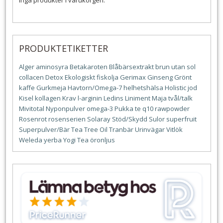
Inga produkter i varukorgen.
PRODUKTETIKETTER
Alger
aminosyra
Betakaroten
Blåbärsextrakt
brun utan sol
collacen
Detox
Ekologiskt
fiskolja
Gerimax
Ginseng
Grönt
kaffe
Gurkmeja
Havtorn/Omega-7
helhetshälsa
Holistic
jod
Kisel
kollagen
Krav
l-arginin
Ledins
Liniment
Maja tvål/talk
Mivitotal
Nyponpulver
omega-3
Pukka te
q10
rawpowder
Rosenrot
rosenserien
Solaray
Stöd/Skydd
Sulor
superfruit
Superpulver/Bär
Tea Tree Oil
Tranbär
Urinvägar
Vitlök
Weleda
yerba
Yogi Tea
öronljus