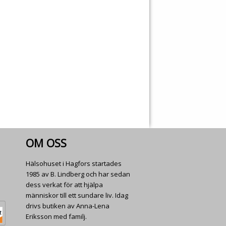
OM OSS
Hälsohuset i Hagfors startades
1985 av B. Lindberg och har sedan
dess verkat för att hjälpa
människor till ett sundare liv. Idag
drivs butiken av Anna-Lena
Eriksson med familj.