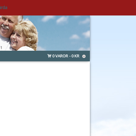
ärda
0 VAROR
0 KR