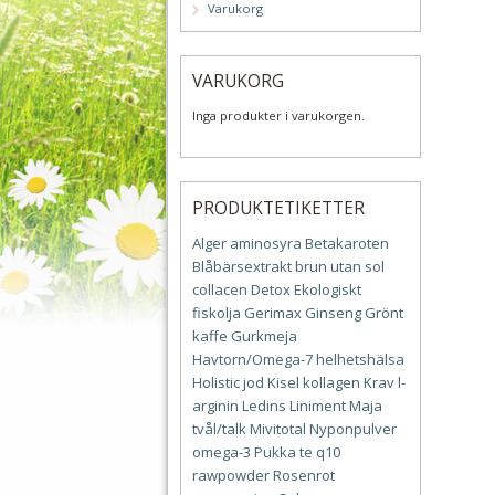
Varukorg
VARUKORG
Inga produkter i varukorgen.
PRODUKTETIKETTER
Alger
aminosyra
Betakaroten
Blåbärsextrakt
brun utan sol
collacen
Detox
Ekologiskt
fiskolja
Gerimax
Ginseng
Grönt
kaffe
Gurkmeja
Havtorn/Omega-7
helhetshälsa
Holistic
jod
Kisel
kollagen
Krav
l-
arginin
Ledins
Liniment
Maja
tvål/talk
Mivitotal
Nyponpulver
omega-3
Pukka te
q10
rawpowder
Rosenrot