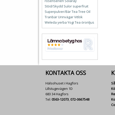
rosenserien
Solaray
Stöd/Skydd
Sulor
superfruit
Superpulver/Bär
Tea Tree Oil
Tranbär
Urinvägar
Vitlök
Weleda
yerba
Yogi Tea
öronljus
KONTAKTA OSS
K
Hälsohuset i Hagfors
Så
Lillstugevägen 1D
Kö
683 34 Hagfors
Re
Tel:
0563-12073
,
072-0667548
Ko
Co