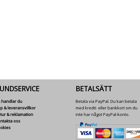
UNDSERVICE
BETALSÄTT
 handlar du
Betala via PayPal. Du kan betala
p & leveransvillkor
med kredit- eller bankkort om du
tur & reklamation
inte har något PayPal-konto.
ntakta oss
okies