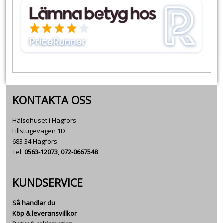
KONTAKTA OSS
Hälsohuset i Hagfors
Lillstugevägen 1D
683 34 Hagfors
Tel:
0563-12073
,
072-0667548
KUNDSERVICE
Så handlar du
Köp & leveransvillkor