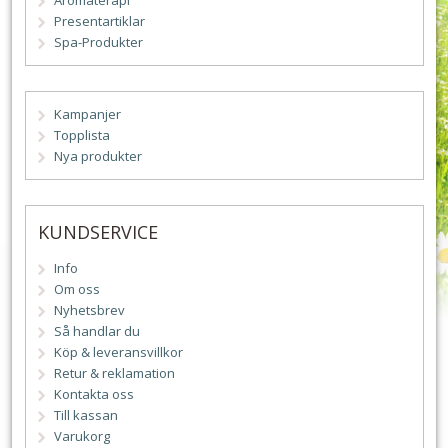
Aromaterapi
Presentartiklar
Spa-Produkter
Kampanjer
Topplista
Nya produkter
KUNDSERVICE
Info
Om oss
Nyhetsbrev
Så handlar du
Köp & leveransvillkor
Retur & reklamation
Kontakta oss
Till kassan
Varukorg