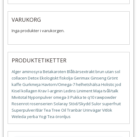
VARUKORG
Inga produkter i varukorgen.
PRODUKTETIKETTER
Alger
aminosyra
Betakaroten
Blåbärsextrakt
brun utan sol
collacen
Detox
Ekologiskt
fiskolja
Gerimax
Ginseng
Grönt
kaffe
Gurkmeja
Havtorn/Omega-7
helhetshälsa
Holistic
jod
Kisel
kollagen
Krav
l-arginin
Ledins
Liniment
Maja tvål/talk
Mivitotal
Nyponpulver
omega-3
Pukka te
q10
rawpowder
Rosenrot
rosenserien
Solaray
Stöd/Skydd
Sulor
superfruit
Superpulver/Bär
Tea Tree Oil
Tranbär
Urinvägar
Vitlök
Weleda
yerba
Yogi Tea
öronljus