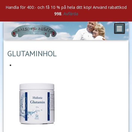
Handla för 400:- och få 10 % på hela ditt köp! Använd rabattkod
998
.
Avfärda
²
feb
20
2021
GLUTAMINHOL