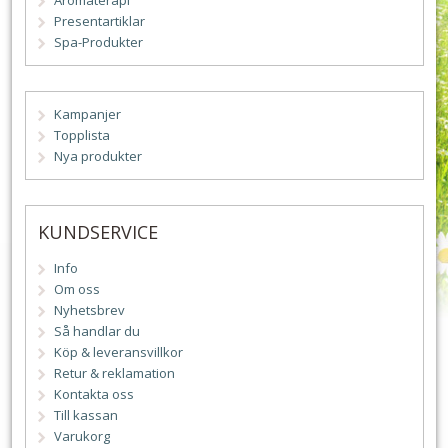
Aromaterapi
Presentartiklar
Spa-Produkter
Kampanjer
Topplista
Nya produkter
KUNDSERVICE
Info
Om oss
Nyhetsbrev
Så handlar du
Köp & leveransvillkor
Retur & reklamation
Kontakta oss
Till kassan
Varukorg