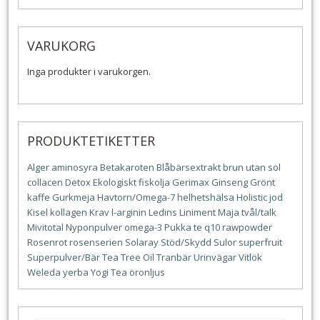
VARUKORG
Inga produkter i varukorgen.
PRODUKTETIKETTER
Alger
aminosyra
Betakaroten
Blåbärsextrakt
brun utan sol
collacen
Detox
Ekologiskt
fiskolja
Gerimax
Ginseng
Grönt
kaffe
Gurkmeja
Havtorn/Omega-7
helhetshälsa
Holistic
jod
Kisel
kollagen
Krav
l-arginin
Ledins
Liniment
Maja tvål/talk
Mivitotal
Nyponpulver
omega-3
Pukka te
q10
rawpowder
Rosenrot
rosenserien
Solaray
Stöd/Skydd
Sulor
superfruit
Superpulver/Bär
Tea Tree Oil
Tranbär
Urinvägar
Vitlök
Weleda
yerba
Yogi Tea
öronljus