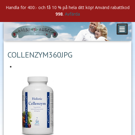
Handla för 400:- och få 10 % på hela ditt köp! Använd rabattkod
998
.
Avfärda
²
feb
24
2021
COLLENZYM360JPG