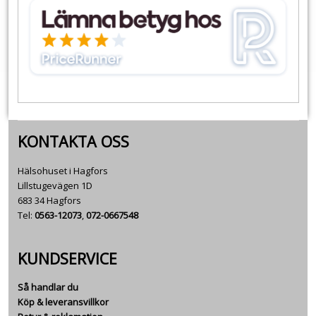
KONTAKTA OSS
Hälsohuset i Hagfors
Lillstugevägen 1D
683 34 Hagfors
Tel:
0563-12073
,
072-0667548
KUNDSERVICE
Så handlar du
Köp & leveransvillkor