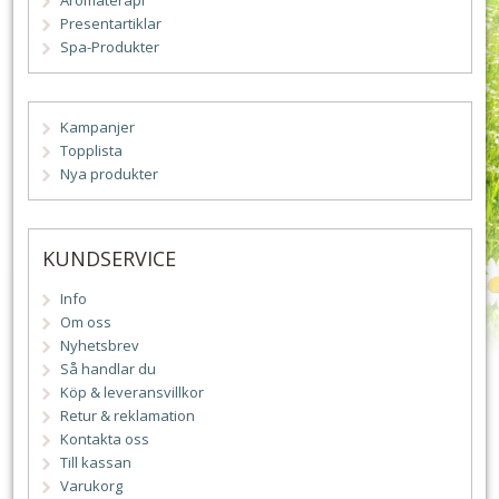
Aromaterapi
Presentartiklar
Spa-Produkter
Kampanjer
Topplista
Nya produkter
KUNDSERVICE
Info
Om oss
Nyhetsbrev
Så handlar du
Köp & leveransvillkor
Retur & reklamation
Kontakta oss
Till kassan
Varukorg