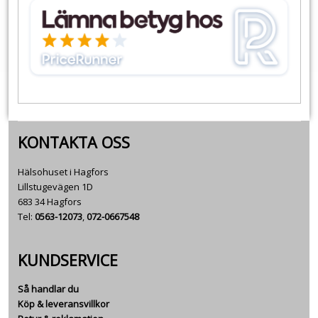
KONTAKTA OSS
Hälsohuset i Hagfors
Lillstugevägen 1D
683 34 Hagfors
Tel:
0563-12073
,
072-0667548
KUNDSERVICE
Så handlar du
Köp & leveransvillkor