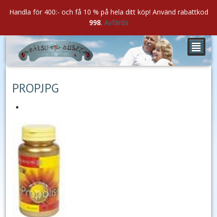
Handla för 400:- och få 10 % på hela ditt köp! Använd rabattkod
998
.
Avfärda
²
mar
19
2021
PROPJPG