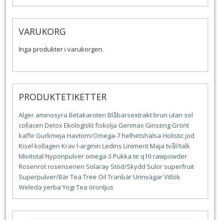
VARUKORG
Inga produkter i varukorgen.
PRODUKTETIKETTER
Alger
aminosyra
Betakaroten
Blåbärsextrakt
brun utan sol
collacen
Detox
Ekologiskt
fiskolja
Gerimax
Ginseng
Grönt
kaffe
Gurkmeja
Havtorn/Omega-7
helhetshälsa
Holistic
jod
Kisel
kollagen
Krav
l-arginin
Ledins
Liniment
Maja tvål/talk
Mivitotal
Nyponpulver
omega-3
Pukka te
q10
rawpowder
Rosenrot
rosenserien
Solaray
Stöd/Skydd
Sulor
superfruit
Superpulver/Bär
Tea Tree Oil
Tranbär
Urinvägar
Vitlök
Weleda
yerba
Yogi Tea
öronljus