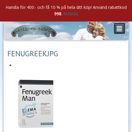
Handla för 400:- och få 10 % på hela ditt köp! Använd rabattkod
998
.
Avfärda
²
mar
20
2021
FENUGREEKJPG