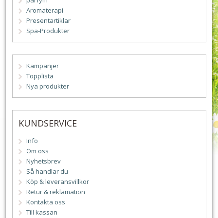
parfym
Aromaterapi
Presentartiklar
Spa-Produkter
Kampanjer
Topplista
Nya produkter
KUNDSERVICE
Info
Om oss
Nyhetsbrev
Så handlar du
Köp & leveransvillkor
Retur & reklamation
Kontakta oss
Till kassan