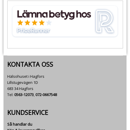
KONTAKTA OSS
Hälsohuset i Hagfors
Lillstugevägen 1D
683 34 Hagfors
Tel:
0563-12073
,
072-0667548
KUNDSERVICE
Så handlar du