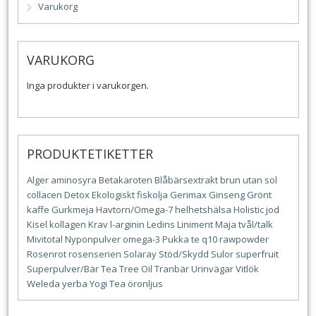
Varukorg
VARUKORG
Inga produkter i varukorgen.
PRODUKTETIKETTER
Alger
aminosyra
Betakaroten
Blåbärsextrakt
brun utan sol
collacen
Detox
Ekologiskt
fiskolja
Gerimax
Ginseng
Grönt
kaffe
Gurkmeja
Havtorn/Omega-7
helhetshälsa
Holistic
jod
Kisel
kollagen
Krav
l-arginin
Ledins
Liniment
Maja tvål/talk
Mivitotal
Nyponpulver
omega-3
Pukka te
q10
rawpowder
Rosenrot
rosenserien
Solaray
Stöd/Skydd
Sulor
superfruit
Superpulver/Bär
Tea Tree Oil
Tranbär
Urinvägar
Vitlök
Weleda
yerba
Yogi Tea
öronljus