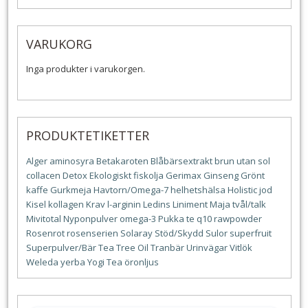
VARUKORG
Inga produkter i varukorgen.
PRODUKTETIKETTER
Alger
aminosyra
Betakaroten
Blåbärsextrakt
brun utan sol
collacen
Detox
Ekologiskt
fiskolja
Gerimax
Ginseng
Grönt
kaffe
Gurkmeja
Havtorn/Omega-7
helhetshälsa
Holistic
jod
Kisel
kollagen
Krav
l-arginin
Ledins
Liniment
Maja tvål/talk
Mivitotal
Nyponpulver
omega-3
Pukka te
q10
rawpowder
Rosenrot
rosenserien
Solaray
Stöd/Skydd
Sulor
superfruit
Superpulver/Bär
Tea Tree Oil
Tranbär
Urinvägar
Vitlök
Weleda
yerba
Yogi Tea
öronljus