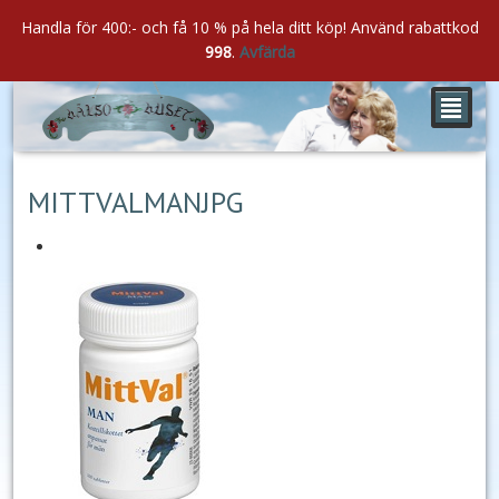
Handla för 400:- och få 10 % på hela ditt köp! Använd rabattkod
998
.
Avfärda
²
mar
20
2021
MITTVALMANJPG