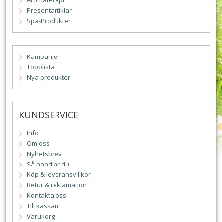
Aromaterapi
Presentartiklar
Spa-Produkter
Kampanjer
Topplista
Nya produkter
KUNDSERVICE
Info
Om oss
Nyhetsbrev
Så handlar du
Köp & leveransvillkor
Retur & reklamation
Kontakta oss
Till kassan
Varukorg