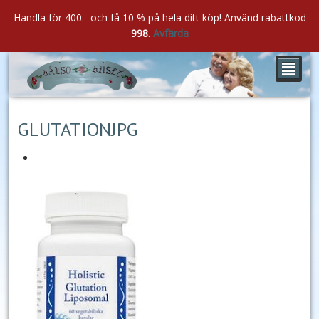
Handla för 400:- och få 10 % på hela ditt köp! Använd rabattkod
998
.
Avfärda
²
mar
23
2021
GLUTATIONJPG