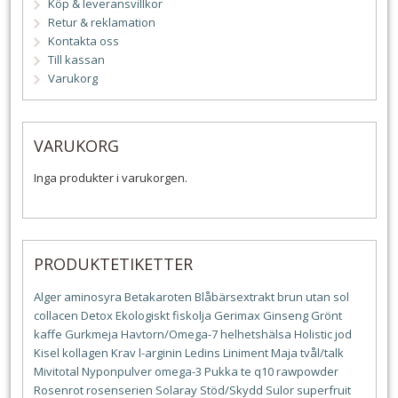
Köp & leveransvillkor
Retur & reklamation
Kontakta oss
Till kassan
Varukorg
VARUKORG
Inga produkter i varukorgen.
PRODUKTETIKETTER
Alger
aminosyra
Betakaroten
Blåbärsextrakt
brun utan sol
collacen
Detox
Ekologiskt
fiskolja
Gerimax
Ginseng
Grönt
kaffe
Gurkmeja
Havtorn/Omega-7
helhetshälsa
Holistic
jod
Kisel
kollagen
Krav
l-arginin
Ledins
Liniment
Maja tvål/talk
Mivitotal
Nyponpulver
omega-3
Pukka te
q10
rawpowder
Rosenrot
rosenserien
Solaray
Stöd/Skydd
Sulor
superfruit