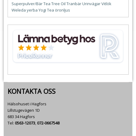
Superpulver/Bär
Tea Tree Oil
Tranbär
Urinvägar
Vitlök
Weleda
yerba
Yogi Tea
öronljus
KONTAKTA OSS
Hälsohuset i Hagfors
Lillstugevägen 1D
683 34 Hagfors
Tel:
0563-12073
,
072-0667548