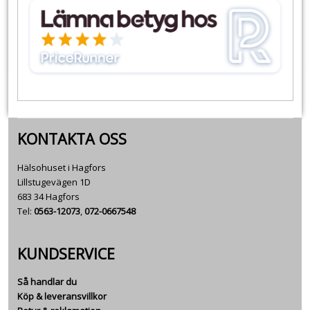
KONTAKTA OSS
Hälsohuset i Hagfors
Lillstugevägen 1D
683 34 Hagfors
Tel:
0563-12073
,
072-0667548
KUNDSERVICE
Så handlar du
Köp & leveransvillkor