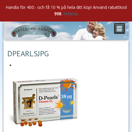
Handla för 400:- och få 10 % på hela ditt köp! Använd rabattkod
998
.
Avfärda
²
apr
11
2021
DPEARLSJPG