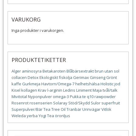
VARUKORG
Inga produkter i varukorgen.
PRODUKTETIKETTER
Alger
aminosyra
Betakaroten
Blåbärsextrakt
brun utan sol
collacen
Detox
Ekologiskt
fiskolja
Gerimax
Ginseng
Grönt
kaffe
Gurkmeja
Havtorn/Omega-7
helhetshälsa
Holistic
jod
Kisel
kollagen
Krav
l-arginin
Ledins
Liniment
Maja tvål/talk
Mivitotal
Nyponpulver
omega-3
Pukka te
q10
rawpowder
Rosenrot
rosenserien
Solaray
Stöd/Skydd
Sulor
superfruit
Superpulver/Bär
Tea Tree Oil
Tranbär
Urinvägar
Vitlök
Weleda
yerba
Yogi Tea
öronljus