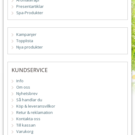
Aromaterapi
Presentartiklar
Spa-Produkter
Kampanjer
Topplista
Nya produkter
KUNDSERVICE
Info
Om oss
Nyhetsbrev
Så handlar du
Köp & leveransvillkor
Retur & reklamation
Kontakta oss
Till kassan
Varukorg